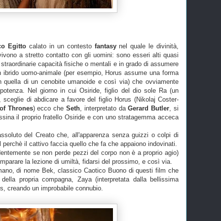
co Egitto
calato in un contesto
fantasy
nel quale le divinità,
ivono a stretto contatto con gli uomini: sono esseri alti quasi
 straordinarie capacità fisiche o mentali e in grado di assumere
n ibrido uomo-animale (per esempio, Horus assume una forma
h quella di un cenobite umanoide e così via) che ovviamente
otenza. Nel giorno in cui Osiride, figlio del dio sole Ra (un
o, sceglie di abdicare a favore del figlio Horus (Nikolaj Coster-
of Thrones
) ecco che
Seth
, interpretato da
Gerard Butler
, si
ssina il proprio fratello Osiride e con uno stratagemma acceca
o assoluto del Creato che, all'apparenza senza guizzi o colpi di
 perchè il cattivo faccia quello che fa che appaiono indovinati.
dentemente se non perde pezzi del corpo non è a proprio agio)
mparare la lezione di umiltà, fidarsi del prossimo, e così via.
mano, di nome Bek, classico Caotico Buono di questi film che
della propria compagna, Zaya (interpretata dalla bellissima
us, creando un improbabile connubio.