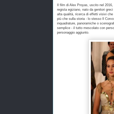
Il film di Alex Proyas, uscito nel 2016,
regista egiziano, nato da genitori greci
alta qualità, ricerca di effetti visivi c
più che sulla storia - lo stesso Il Corv
inquadrature, panoramiche o scenografi
semplice - il tutto mescolato con perso
personaggio aggiunto.