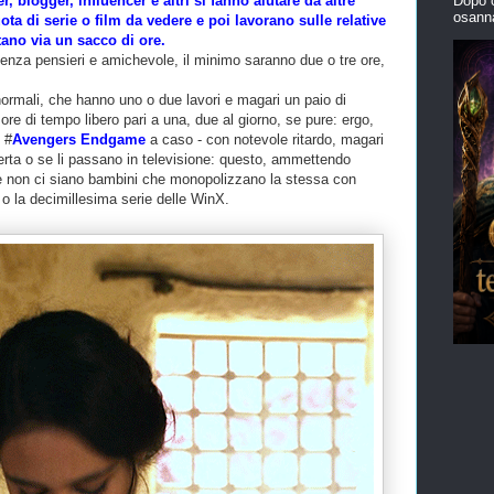
 blogger, influencer e altri si fanno aiutare da altre
Dopo 
osanna
ota di serie o film da vedere e poi lavorano sulle relative
tano via un sacco di ore.
enza pensieri e amichevole, il minimo saranno due o tre ore,
normali, che hanno uno o due lavori e magari un paio di
re di tempo libero pari a una, due al giorno, se pure: ergo,
 #
Avengers Endgame
a caso - con notevole ritardo, magari
rta o se li passano in televisione: questo, ammettendo
 non ci siano bambini che monopolizzano la stessa con
o la decimillesima serie delle WinX.