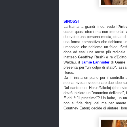
SINOSSI
La trama, a grandi linee, vede
l'Anti
esseri quasi eterni ma non immortali v
due volte una persona media, dotati di
una forma combattiva che richiama u
umanoide che richiama un falco, Set
dona ad essi una ancor più radicale p
inatteso
Geoffrey Rush
) e re d'Egitt
Waldau, il
Jamie Lannister
di
Game 
presenta per "un colpo di stato", assa
Horus.
Da li, inizia un piano per il controll
scena, rivela invece una o due idee sul
Dal canto suo, Horus/Nikolaj (che evi
dovrà iniziare un "cammino dell'eroe", i
E chi è "il prossimo"? Un ladro, un u
non si fida degli dei ma per amore 
Courtney Eaton) decide di aiutare Hor