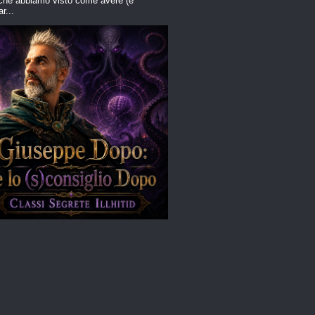
che abbiamo visto come avere (e
r...