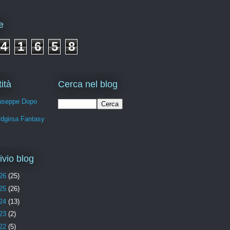
e
4
1
6
5
8
ità
Cerca nel blog
useppe Dopo
rdgirsa Fantasy
ivio blog
26
(25)
25
(26)
24
(13)
23
(2)
22
(5)