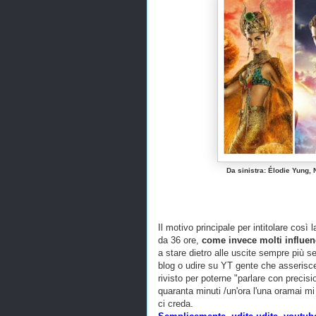
Da sinistra: Élodie Yung,
Il motivo principale per intitolare cos
da 36 ore,
come invece molti influen
a stare dietro alle uscite sempre più ser
blog o udire su YT gente che asserisce
rivisto per poterne "parlare con precisio
quaranta minuti /un'ora l'una oramai mi
ci creda.