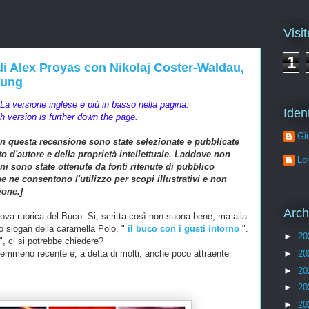
Visit
1
 di Alex Proyas con Nikolaj Coster-Waldau,
Yung
La versione inglese è più in basso nella pagina.
Ident
h version is further down the page.
Gi
in questa recensione sono state selezionate e pubblicate
tto d'autore e della proprietà intellettuale. Laddove non
Lo
i sono state ottenute da fonti ritenute di pubblico
e ne consentono l'utilizzo per scopi illustrativi e non
ione.]
Arch
va rubrica del Buco. Si, scritta così non suona bene, ma alla
lo slogan della caramella Polo, "
il buco con i gusti intorno
".
►
20
", ci si potrebbe chiedere?
►
20
nemmeno recente e, a detta di molti, anche poco attraente
►
20
►
20
►
20