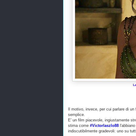
La
Il motivo, invece, per cui parlare di u
semplice.
E' un film piacevole, ingiustamente str
stima come
#Victorlaszlo88
l'abbiano
indiscutibilmente gradevoli: uno su tutti