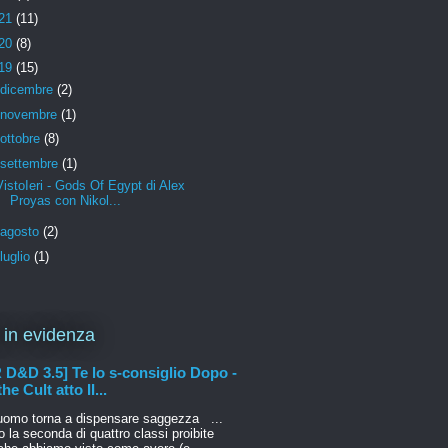
21
(11)
20
(8)
19
(15)
dicembre
(2)
novembre
(1)
ottobre
(8)
settembre
(1)
VistoIeri - Gods Of Egypt di Alex
Proyas con Nikol...
agosto
(2)
luglio
(1)
 in evidenza
D&D 3.5] Te lo s-consiglio Dopo -
he Cult atto II...
l'uomo torna a dispensare saggezza ...
 la seconda di quattro classi proibite