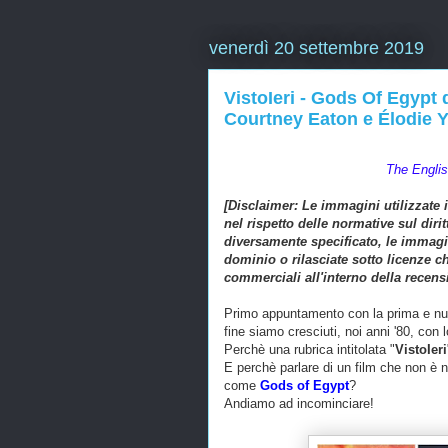
venerdì 20 settembre 2019
VistoIeri - Gods Of Egypt
Courtney Eaton e Élodie 
The Englis
[Disclaimer:
Le immagini utilizzate 
nel rispetto delle normative sul diri
diversamente specificato, le immagin
dominio o rilasciate sotto licenze ch
commerciali all'interno della recens
Primo appuntamento con la prima e nuo
fine siamo cresciuti, noi anni '80, con 
Perchè una rubrica intitolata "
VistoIeri
E perchè parlare di un film che non è 
come
Gods of Egypt
?
Andiamo ad incominciare!