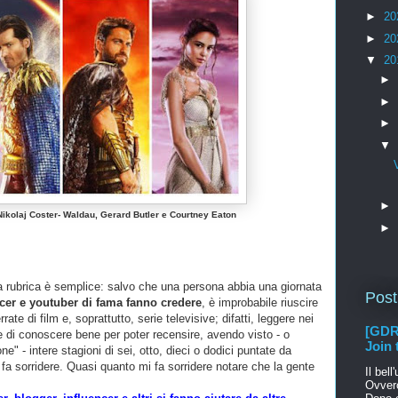
►
20
►
20
▼
20
►
►
►
▼
►
 Nikolaj Coster- Waldau, Gerard Butler e Courtney Eaton
►
ì la rubrica è semplice: salvo che una persona abbia una giornata
Post
cer e youtuber di fama fanno credere
, è improbabile riuscire
rate di film e, soprattutto, serie televisive; difatti, leggere nei
[GDR 
 di conoscere bene per poter recensire, avendo visto - o
Join t
ne" - intere stagioni di sei, otto, dieci o dodici puntate da
 fa sorridere. Quasi quanto mi fa sorridere notare che la gente
Il bel
Ovvero