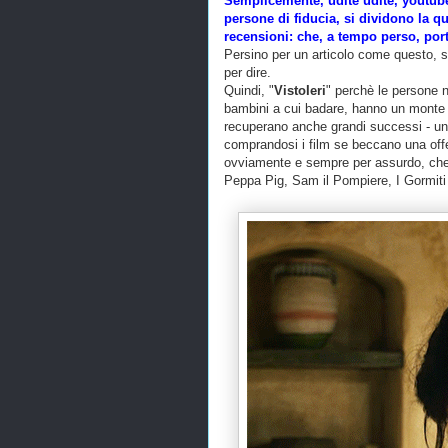
Semplicemente, udite udite, youtuber,
persone di fiducia, si dividono la qu
recensioni: che, a tempo perso, por
Persino per un articolo come questo, s
per dire.
Quindi, "
VistoIeri
" perchè le persone 
bambini a cui badare, hanno un monte o
recuperano anche grandi successi - un
comprandosi i film se beccano una offe
ovviamente e sempre per assurdo, che
Peppa Pig, Sam il Pompiere, I Gormiti 