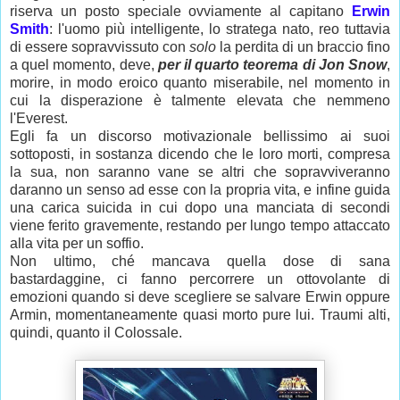
riserva un posto speciale ovviamente al capitano
Erwin
Smith
: l'uomo più intelligente, lo stratega nato, reo tuttavia
di essere sopravvissuto con
solo
la perdita di un braccio fino
a quel momento, deve,
per il quarto teorema di Jon Snow
,
morire, in modo eroico quanto miserabile, nel momento in
cui la disperazione è talmente elevata che nemmeno
l'Everest.
Egli fa un discorso motivazionale bellissimo ai suoi
sottoposti, in sostanza dicendo che le loro morti, compresa
la sua, non saranno vane se altri che sopravviveranno
daranno un senso ad esse con la propria vita, e infine guida
una carica suicida in cui dopo una manciata di secondi
viene ferito gravemente, restando per lungo tempo attaccato
alla vita per un soffio.
Non ultimo, ché mancava quella dose di sana
bastardaggine, ci fanno percorrere un ottovolante di
emozioni quando si deve scegliere se salvare Erwin oppure
Armin, momentaneamente quasi morto pure lui. Traumi alti,
quindi, quanto il Colossale.