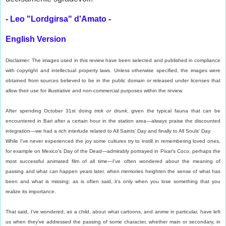
- Leo "Lordgirsa" d'Amato -
English Version
Disclaimer: The images used in this review have been selected and published in compliance
with copyright and intellectual property laws. Unless otherwise specified, the images were
obtained from sources believed to be in the public domain or released under licenses that
allow their use for illustrative and non-commercial purposes within the review.
After spending October 31st doing
trick or drunk
, given the typical fauna that can be
encountered in Bari after a certain hour in the station area—always praise the discounted
integration—we had a rich interlude related to All Saints' Day and finally to All Souls' Day.
While I've never experienced the joy some cultures try to instill in remembering loved ones,
for example on Mexico's Day of the Dead—admirably portrayed in Pixar's Coco, perhaps the
most successful animated film of all time—I've often wondered about the meaning of
passing and what can happen years later, when memories heighten the sense of what has
been and what is missing: as is often said, it's only when you lose something that you
realize its importance.
That said, I've wondered, as a child, about what cartoons, and anime in particular, have left
us when they've addressed the passing of some character, whether main or secondary, in