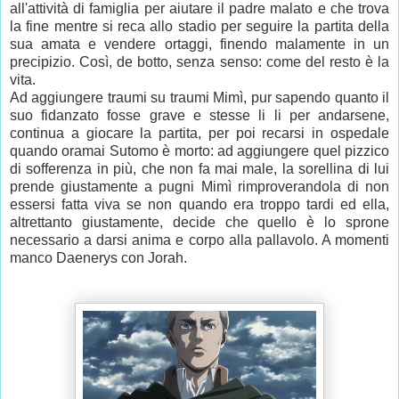
all'attività di famiglia per aiutare il padre malato e che trova
la fine mentre si reca allo stadio per seguire la partita della
sua amata e vendere ortaggi, finendo malamente in un
precipizio. Così, de botto, senza senso: come del resto è la
vita.
Ad aggiungere traumi su traumi Mimì, pur sapendo quanto il
suo fidanzato fosse grave e stesse li li per andarsene,
continua a giocare la partita, per poi recarsi in ospedale
quando oramai Sutomo è morto: ad aggiungere quel pizzico
di sofferenza in più, che non fa mai male, la sorellina di lui
prende giustamente a pugni Mimì rimproverandola di non
essersi fatta viva se non quando era troppo tardi ed ella,
altrettanto giustamente, decide che quello è lo sprone
necessario a darsi anima e corpo alla pallavolo. A momenti
manco Daenerys con Jorah.