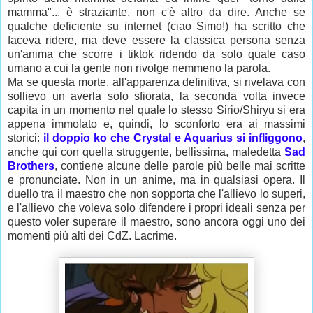
mamma"... è straziante, non c'è altro da dire. Anche se
qualche deficiente su internet (ciao Simo!) ha scritto che
faceva ridere, ma deve essere la classica persona senza
un'anima che scorre i tiktok ridendo da solo quale caso
umano a cui la gente non rivolge nemmeno la parola.
Ma se questa morte, all'apparenza definitiva, si rivelava con
sollievo un averla solo sfiorata, la seconda volta invece
capita in un momento nel quale lo stesso Sirio/Shiryu si era
appena immolato e, quindi, lo sconforto era ai massimi
storici:
il doppio ko che Crystal e Aquarius si infliggono
,
anche qui con quella struggente, bellissima, maledetta
Sad
Brothers
, contiene alcune delle parole più belle mai scritte
e pronunciate. Non in un anime, ma in qualsiasi opera. Il
duello tra il maestro che non sopporta che l'allievo lo superi,
e l'allievo che voleva solo difendere i propri ideali senza per
questo voler superare il maestro, sono ancora oggi uno dei
momenti più alti dei CdZ. Lacrime.