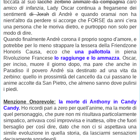
toccata al suo
lacchè
zerbino
animale da compagnia
caro
amico di infanzia
, Lady Oscar continua a fregarsene dei
sentimenti
di Jorah
di Andrè e quando oramai non ha
nient'altro da perdere si accorge che FORSE da anni c'era
una persona che le moriva dietro, e purtroppo non solo per
modo di dire.
Quando finalmente Andrè corona il proprio sogno d'amore, e
potrebbe per lo meno strappare la tessera della Friendzone
Honoris Causa, ecco che
una pallottola
in piena
Rivoluzione Francese
lo raggiunge e lo ammazza
. Oscar,
per inciso, muore il giorno dopo, ma pare che anche in
Paradiso il povero André sia destinato ad una vita da
zerbino: quello in prossimità del cancello da cui passano le
anime accolte da San Pietro, che almeno sanno dove pulirsi
i piedi.
Menzione Onorevole:
la morte di Anthony in Candy
Candy.
Ho ricordi pari a zero per quell'anime, ma la morte di
quel personaggio, che pure non mi risultava particolarmente
simpatico, arrivava così improvvisa e inattesa, oltre che fuori
bersaglio per così dire, dato che non ci si aspettava una
simile evoluzione in quella storia, da lasciarmi sensazioni
decisamente sgradevoli.