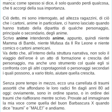
manca: come spesso si dice, è solo quando perdi qualcosa,
che ti accorgi della sua importanza.
Ciò detto, mi sono interrogato, ad altezza ragazzini, di ciò
che i cartoni, anime in particolare, ci hanno lasciato quando
hanno trattato della dipartita di qualche personaggio,
principale o secondario, degli anime.
Scrivo
anime
intendendo
anime
, appunto, quindi niente
Mamma di Bambi, niente Mufasa da Il Re Leone e niente
comics o cartoni americani.
Va detto che, all'interno della struttura narrativa, non solo il
viaggio dell'eroe è un atto di formazione e crescita del
personaggio, ma anche uno strumento col quale egli si
confronta con gli altri coprotagonisti o personaggi secondari
i quali possono, a vario titolo, aiutare quella crescita.
Senza porre tempo in mezzo, ecco una carrellata di traumi
assortiti che affondano le loro radici fin dagli anni 80 ad
oggi: ovviamente, sono in ordine sparso, o in ordine dei
traumi che riaffiorano mentre scrivo. Provate ad immaginare
la mia voce come quella del buon Barbascura X quando
dice "traumi" e "MALE!" e andiamo.