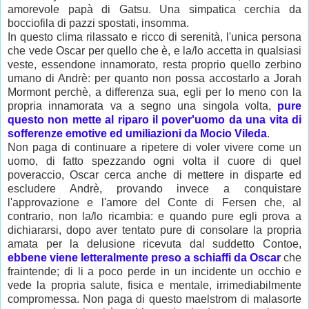
amorevole papà di Gatsu. Una simpatica cerchia da
bocciofila di pazzi spostati, insomma.
In questo clima rilassato e ricco di serenità, l'unica persona
che vede Oscar per quello che è, e la/lo accetta in qualsiasi
veste, essendone innamorato, resta proprio quello zerbino
umano di Andrè: per quanto non possa accostarlo a Jorah
Mormont perchè, a differenza sua, egli per lo meno con la
propria innamorata va a segno una singola volta,
pure
questo non mette al riparo il pover'uomo da una vita di
sofferenze emotive ed umiliazioni da Mocio Vileda
.
Non paga di continuare a ripetere di voler vivere come un
uomo, di fatto spezzando ogni volta il cuore di quel
poveraccio, Oscar cerca anche di mettere in disparte ed
escludere Andrè, provando invece a conquistare
l'approvazione e l'amore del Conte di Fersen che, al
contrario, non la/lo ricambia: e quando pure egli prova a
dichiararsi, dopo aver tentato pure di consolare la propria
amata per la delusione ricevuta dal suddetto Contoe,
ebbene viene letteralmente preso a schiaffi da Oscar
che
fraintende; di li a poco perde in un incidente un occhio e
vede la propria salute, fisica e mentale, irrimediabilmente
compromessa. Non paga di questo maelstrom di malasorte