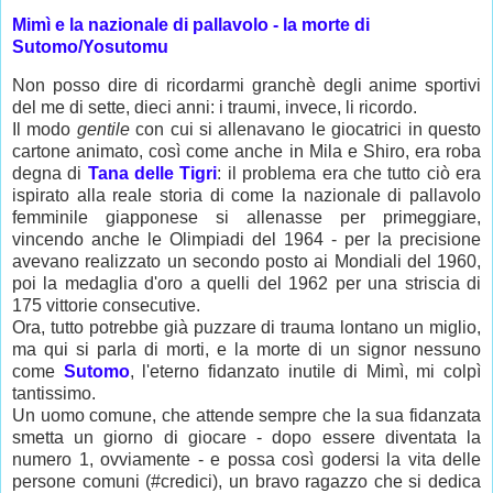
Mimì e la nazionale di pallavolo - la morte di
Sutomo/Yosutomu
Non posso dire di ricordarmi granchè degli anime sportivi
del me di sette, dieci anni: i traumi, invece, li ricordo.
Il modo
gentile
con cui si allenavano le giocatrici in questo
cartone animato, così come anche in Mila e Shiro, era roba
degna di
Tana delle Tigri
: il problema era che tutto ciò era
ispirato alla reale storia di come la nazionale di pallavolo
femminile giapponese si allenasse per primeggiare,
vincendo anche le Olimpiadi del 1964 - per la precisione
avevano realizzato un secondo posto ai Mondiali del 1960,
poi la medaglia d'oro a quelli del 1962 per una striscia di
175 vittorie consecutive.
Ora, tutto potrebbe già puzzare di trauma lontano un miglio,
ma qui si parla di morti, e la morte di un signor nessuno
come
Sutomo
, l'eterno fidanzato inutile di Mimì, mi colpì
tantissimo.
Un uomo comune, che attende sempre che la sua fidanzata
smetta un giorno di giocare - dopo essere diventata la
numero 1, ovviamente - e possa così godersi la vita delle
persone comuni (#credici), un bravo ragazzo che si dedica