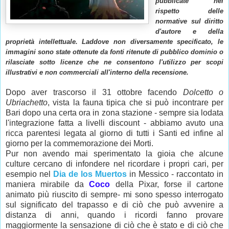
pubblicate nel
rispetto delle
normative sul diritto
d'autore e della
proprietà intellettuale. Laddove non diversamente specificato, le
immagini sono state ottenute da fonti ritenute di pubblico dominio o
rilasciate sotto licenze che ne consentono l'utilizzo per scopi
illustrativi e non commerciali all'interno della recensione.
Dopo aver trascorso il 31 ottobre facendo
Dolcetto o
Ubriachetto
, vista la fauna tipica che si può incontrare per
Bari dopo una certa ora in zona stazione - sempre sia lodata
l'integrazione fatta a livelli discount - abbiamo avuto una
ricca parentesi legata al giorno di tutti i Santi ed infine al
giorno per la commemorazione dei Morti.
Pur non avendo mai sperimentato la gioia che alcune
culture cercano di infondere nel ricordare i propri cari, per
esempio nel
Dia de los Muertos
in Messico - raccontato in
maniera mirabile da
Coco
della Pixar, forse il cartone
animato più riuscito di sempre- mi sono spesso interrogato
sul significato del trapasso e di ciò che può avvenire a
distanza di anni, quando i ricordi fanno provare
maggiormente la sensazione di ciò che è stato e di ciò che