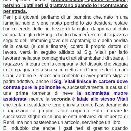
persino i gatti neri si grattavano quando lo incontravano
per strada.
Per i più giovani, parliamo di un bambino che, nato in una
famiglia nobile, viene rapito perchè lo zio desidera restare
l'unico erede delle ricchezze di famiglia: dapprima affidato
ad una famiglia di Parigi, che lo chiamerà Remi, il ragazzo a
seguito dell'infortunio grave del capofamiglia e della perdita
della causa (e delle finanze) contro il proprio datore di
lavoro, verrà in seguito affidato al Sig. Vitali per farlo
lavorare nella sua compagnia di artisti ambulanti di strada. Il
ragazzo si integra con la compagnia del disagio che viaggia
in compagnia della sua scimmietta Joli Coeur e dei tre cani
Capi, Zerbino e Dolce: non contento di aver portato sfiga al
padre adottivo, anche
il Sig. Vitali finisce in carcere dove
contrae pure la polmonite
e, successivamente, a causa di
una
prima
tormenta di neve
la scimmietta muore
assiderata
, mentre la
seconda
è fatale allo stesso Vitali
che tenta di scaldare e tenere in vita contro l'assideramento
il ragazzino col proprio calore corporeo. Potrei narrare le
successive sfighe di chiunque entri nell'area di influenza di
Remi, ma non basterebbe un articolo, servirebbe un libro.
E' indubbio che anche i gatti neri si grattino quando