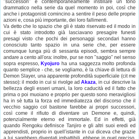
"successori" e contemporaneamente instillare un tono
drammatico nella serie da quel momento in poi, così che
anche i protagonisti comincino a sentire il peso delle proprie
azioni e, cosa più importante, dei loro fallimenti.
Va detto che lo spazio che gli è stato riservato ed il modo in
cui è stato introdotto già lasciavano presagire funesti
presagi visto che pochi dei personaggi secondari hanno
conosciuto tanto spazio in una serie che, per essere
comunque lunga più di sessanta episodi, sembra sempre
andare a cento all'ora: inoltre, pur se non "saggio" nel senso
sopra espresso,
Kyojuro
ha una saggezza molto profonda
quanto semplice - che, se vogliamo, è la chiave di lettura di
Demon Slayer, una apparente profondità superficiale (cit me
stesso): il modo in cui si rivolge ad
Akaza
, in cui descrive la
bellezza degli esseri umani, la loro caducità ed il fatto che
prima o poi muoiano e proprio per questo sono meravigliosi
ha in sè tutta la forza ed immediatezza del discorso che il
vecchio saggio col bastone farebbe ai propri successori,
così come il rifiuto di diventare un Demone e, quindi,
potenzialmente eterno ed immortale. Ed in effetti, già
quando Rengoku definisce Tanjiro e gli altri suoi eredi ed
apprendisti, proprio in quell'istante in cui diceva che grazie
a lui sarebbero diventati imbattibili, ebbene in quel preciso