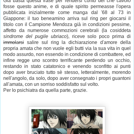
Già basta questa frase per rendersi conto del
che cavolo
fosse questo anime, e di quale spirito permeasse l'opera
pubblicata inizialmente come manga dal '68 al 73 in
Giappone: il tuo beneamino arriva sul ring per giocarsi il
titolo con il Campione Mendoza già in condizioni pessime,
affetto da numerose commozioni cerebrali (la cosiddeta
sindrome del pugile ubriaco
), riceve solo poco prima di
immolarsi
salire sul ring la dichiarazione d'amore della
propria amata che non vuole egli butti via la sua vita in quel
modo assurdo, non essendo in condizione di combattere, ed
infine regge uno scontro terrificante perdendo un occhio,
restando in stato catatonico e venendo sconfitto ai punti
dopo aver bruciato tutto sè stesso, letteralmente, morendo
nell'angolo, da solo, dopo aver consegnato i propri guantoni
all'amata, con un sorriso soddisfatto sul volto.
Per lo psichiatra da quella parte, grazie.