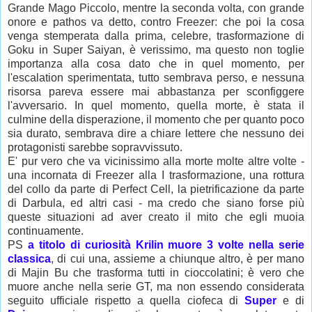
Grande Mago Piccolo, mentre la seconda volta, con grande
onore e pathos va detto, contro Freezer: che poi la cosa
venga stemperata dalla prima, celebre, trasformazione di
Goku in Super Saiyan, è verissimo, ma questo non toglie
importanza alla cosa dato che in quel momento, per
l'escalation sperimentata, tutto sembrava perso, e nessuna
risorsa pareva essere mai abbastanza per sconfiggere
l'avversario. In quel momento, quella morte, è stata il
culmine della disperazione, il momento che per quanto poco
sia durato, sembrava dire a chiare lettere che nessuno dei
protagonisti sarebbe sopravvissuto.
E' pur vero che va vicinissimo alla morte molte altre volte -
una incornata di Freezer alla I trasformazione, una rottura
del collo da parte di Perfect Cell, la pietrificazione da parte
di Darbula, ed altri casi - ma credo che siano forse più
queste situazioni ad aver creato il mito che egli muoia
continuamente.
PS
a titolo di curiosità Krilin muore 3 volte nella serie
classica
, di cui una, assieme a chiunque altro, è per mano
di Majin Bu che trasforma tutti in cioccolatini; è vero che
muore anche nella serie GT, ma non essendo considerata
seguito ufficiale rispetto a quella ciofeca di
Super
e di