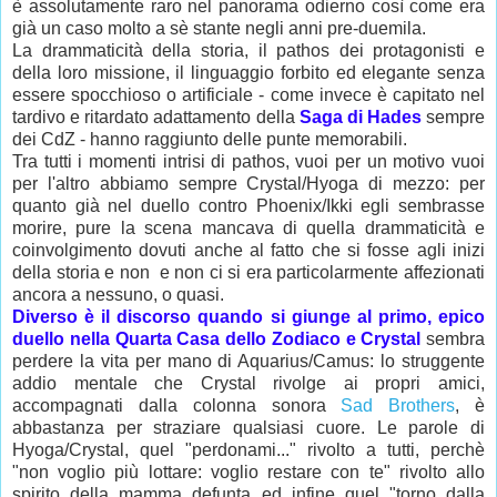
è assolutamente raro nel panorama odierno così come era
già un caso molto a sè stante negli anni pre-duemila.
La drammaticità della storia, il pathos dei protagonisti e
della loro missione, il linguaggio forbito ed elegante senza
essere spocchioso o artificiale - come invece è capitato nel
tardivo e ritardato adattamento della
Saga di Hades
sempre
dei CdZ - hanno raggiunto delle punte memorabili.
Tra tutti i momenti intrisi di pathos, vuoi per un motivo vuoi
per l'altro abbiamo sempre Crystal/Hyoga di mezzo: per
quanto già nel duello contro Phoenix/Ikki egli sembrasse
morire, pure la scena mancava di quella drammaticità e
coinvolgimento dovuti anche al fatto che si fosse agli inizi
della storia e non e non ci si era particolarmente affezionati
ancora a nessuno, o quasi.
Diverso è il discorso quando si giunge al primo, epico
duello nella Quarta Casa dello Zodiaco e Crystal
sembra
perdere la vita per mano di Aquarius/Camus: lo struggente
addio mentale che Crystal rivolge ai propri amici,
accompagnati dalla colonna sonora
Sad Brothers
, è
abbastanza per straziare qualsiasi cuore. Le parole di
Hyoga/Crystal, quel "perdonami..." rivolto a tutti, perchè
"non voglio più lottare: voglio restare con te" rivolto allo
spirito della mamma defunta ed infine quel "torno dalla