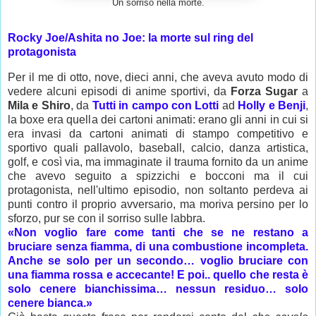
Un sorriso nella morte.
Rocky Joe/Ashita no Joe: la morte sul ring del
protagonista
Per il me di otto, nove, dieci anni, che aveva avuto modo di
vedere alcuni episodi di anime sportivi, da
Forza Sugar
a
Mila e Shiro
, da
Tutti in campo con Lotti
ad
Holly e Benji
,
la boxe era quella dei cartoni animati: erano gli anni in cui si
era invasi da cartoni animati di stampo competitivo e
sportivo quali pallavolo, baseball, calcio, danza artistica,
golf, e così via, ma immaginate il trauma fornito da un anime
che avevo seguito a spizzichi e bocconi ma il cui
protagonista, nell'ultimo episodio, non soltanto perdeva ai
punti contro il proprio avversario, ma moriva persino per lo
sforzo, pur se con il sorriso sulle labbra.
«Non voglio fare come tanti che se ne restano a
bruciare senza fiamma, di una combustione incompleta.
Anche se solo per un secondo… voglio bruciare con
una fiamma rossa e accecante! E poi.. quello che resta è
solo cenere bianchissima… nessun residuo… solo
cenere bianca.»