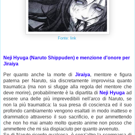
Fonte: link
Neji Hyuga (Naruto Shippuden) e menzione d'onore per
Jiraiya
Per quanto anche la morte di
Jiraiya
, mentore e figura
paterna per Naruto, sia discretamente improvvisa quanto
traumatica (ma non si sfugge alla regola del mentore che
deve morire), probabilmente è la dipartita di
Neji Hyuga
ad
essere una delle più imprevedibili nell'arco di Naruto, se
non la più traumatica: la sua presa di coscienza ed il suo
profondo cambiamento vengono esaltati in modo inatteso e
drammatico attraverso il suo sacrificio, e pur ammettendo
che non ho mai amato molto questo anime non posso che
ammettere che mi sia dispiaciuto per quanto avvenuto.
Se di Naruto ricordo qualcosa, è senz'altro la scomparsa di