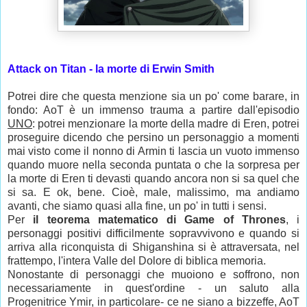
Attack on Titan - la morte di Erwin Smith
Potrei dire che questa menzione sia un po' come barare, in
fondo: AoT è un immenso trauma a partire dall'episodio
UNO
: potrei menzionare la morte della madre di Eren, potrei
proseguire dicendo che persino un personaggio a momenti
mai visto come il nonno di Armin ti lascia un vuoto immenso
quando muore nella seconda puntata o che la sorpresa per
la morte di Eren ti devasti quando ancora non si sa quel che
si sa. E ok, bene. Cioè, male, malissimo, ma andiamo
avanti, che siamo quasi alla fine, un po' in tutti i sensi.
Per
il teorema matematico di Game of Thrones
, i
personaggi positivi difficilmente sopravvivono e quando si
arriva alla riconquista di Shiganshina si è attraversata, nel
frattempo, l'intera Valle del Dolore di biblica memoria.
Nonostante di personaggi che muoiono e soffrono, non
necessariamente in quest'ordine - un saluto alla
Progenitrice Ymir, in particolare- ce ne siano a bizzeffe, AoT