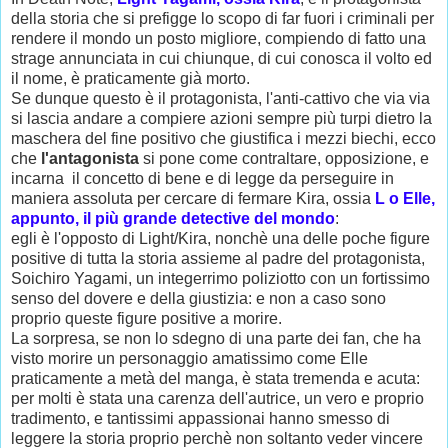
della storia che si prefigge lo scopo di far fuori i criminali per
rendere il mondo un posto migliore, compiendo di fatto una
strage annunciata in cui chiunque, di cui conosca il volto ed
il nome, è praticamente già morto.
Se dunque questo è il protagonista, l'anti-cattivo che via via
si lascia andare a compiere azioni sempre più turpi dietro la
maschera del fine positivo che giustifica i mezzi biechi, ecco
che
l'antagonista
si pone come contraltare, opposizione, e
incarna il concetto di bene e di legge da perseguire in
maniera assoluta per cercare di fermare Kira, ossia
L o Elle,
appunto, il più grande detective del mondo
:
egli è l'opposto di Light/Kira, nonchè una delle poche figure
positive di tutta la storia assieme al padre del protagonista,
Soichiro Yagami, un integerrimo poliziotto con un fortissimo
senso del dovere e della giustizia: e non a caso sono
proprio queste figure positive a morire.
La sorpresa, se non lo sdegno di una parte dei fan, che ha
visto morire un personaggio amatissimo come Elle
praticamente a metà del manga, è stata tremenda e acuta:
per molti è stata una carenza dell'autrice, un vero e proprio
tradimento, e tantissimi appassionai hanno smesso di
leggere la storia proprio perchè non soltanto veder vincere