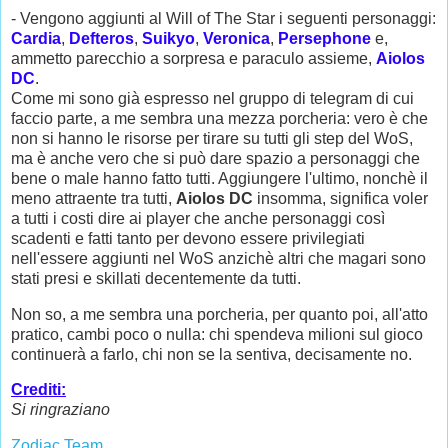
- Vengono aggiunti al Will of The Star i seguenti personaggi:
Cardia
,
Defteros
,
Suikyo
,
Veronica
,
Persephone
e,
ammetto parecchio a sorpresa e paraculo assieme,
Aiolos
DC
.
Come mi sono già espresso nel gruppo di telegram di cui
faccio parte, a me sembra una mezza porcheria: vero è che
non si hanno le risorse per tirare su tutti gli step del WoS,
ma è anche vero che si può dare spazio a personaggi che
bene o male hanno fatto tutti. Aggiungere l'ultimo, nonchè il
meno attraente tra tutti,
Aiolos DC
insomma, significa voler
a tutti i costi dire ai player che anche personaggi così
scadenti e fatti tanto per devono essere privilegiati
nell'essere aggiunti nel WoS anzichè altri che magari sono
stati presi e skillati decentemente da tutti.
Non so, a me sembra una porcheria, per quanto poi, all'atto
pratico, cambi poco o nulla: chi spendeva milioni sul gioco
continuerà a farlo, chi non se la sentiva, decisamente no.
Crediti:
Si ringraziano
Zodiac Team