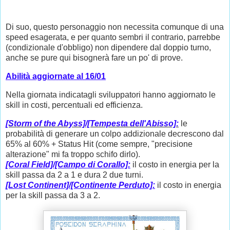
Di suo, questo personaggio non necessita comunque di una
speed esagerata, e per quanto sembri il contrario, parrebbe
(condizionale d'obbligo) non dipendere dal doppio turno,
anche se pure qui bisognerà fare un po' di prove.
Abilità aggiornate al 16/01
Nella giornata indicatagli sviluppatori hanno aggiornato le
skill in costi, percentuali ed efficienza.
[Storm of the Abyss]/[Tempesta dell'Abisso]:
le
probabilità di generare un colpo addizionale decrescono dal
65% al 60% + Status Hit (come sempre, "precisione
alterazione" mi fa troppo schifo dirlo).
[Coral Field]/[Campo di Corallo]:
il costo in energia per la
skill passa da 2 a 1 e dura 2 due turni.
[Lost Continent]/[Continente Perduto]:
il costo in energia
per la skill passa da 3 a 2.