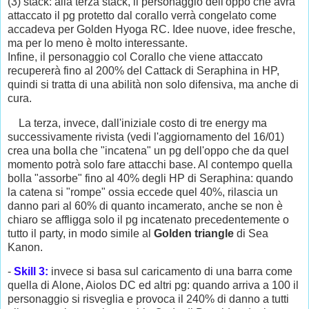
(3) stack: alla terza stack, il personaggio dell'oppo che avrà
attaccato il pg protetto dal corallo verrà congelato come
accadeva per Golden Hyoga RC. Idee nuove, idee fresche,
ma per lo meno è molto interessante.
Infine, il personaggio col Corallo che viene attaccato
recupererà fino al 200% del Cattack di Seraphina in HP,
quindi si tratta di una abilità non solo difensiva, ma anche di
cura.
La terza, invece, dall'iniziale costo di tre energy ma
successivamente rivista (vedi l'aggiornamento del 16/01)
crea una bolla che "incatena" un pg dell'oppo che da quel
momento potrà solo fare attacchi base. Al contempo quella
bolla "assorbe" fino al 40% degli HP di Seraphina: quando
la catena si "rompe" ossia eccede quel 40%, rilascia un
danno pari al 60% di quanto incamerato, anche se non è
chiaro se affligga solo il pg incatenato precedentemente o
tutto il party, in modo simile al
Golden triangle
di Sea
Kanon.
-
Skill 3:
invece si basa sul caricamento di una barra come
quella di Alone, Aiolos DC ed altri pg: quando arriva a 100 il
personaggio si risveglia e provoca il 240% di danno a tutti