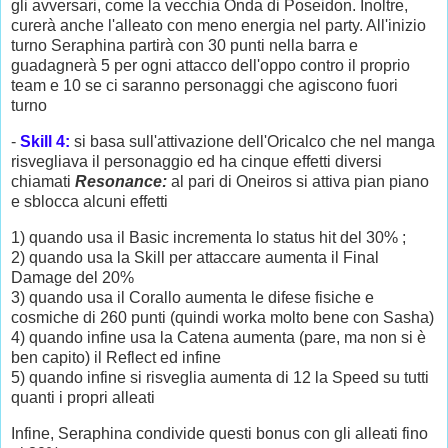
gli avversari, come la vecchia Onda di Poseidon. Inoltre,
curerà anche l'alleato con meno energia nel party. All'inizio
turno Seraphina partirà con 30 punti nella barra e
guadagnerà 5 per ogni attacco dell'oppo contro il proprio
team e 10 se ci saranno personaggi che agiscono fuori
turno
-
Skill 4:
si basa sull'attivazione dell'Oricalco che nel manga
risvegliava il personaggio ed ha cinque effetti diversi
chiamati
Resonance:
al pari di Oneiros si attiva pian piano
e sblocca alcuni effetti
1) quando usa il Basic incrementa lo status hit del 30% ;
2) quando usa la Skill per attaccare aumenta il Final
Damage del 20%
3) quando usa il Corallo aumenta le difese fisiche e
cosmiche di 260 punti (quindi worka molto bene con Sasha)
4) quando infine usa la Catena aumenta (pare, ma non si è
ben capito) il Reflect ed infine
5) quando infine si risveglia aumenta di 12 la Speed su tutti
quanti i propri alleati
Infine, Seraphina condivide questi bonus con gli alleati fino