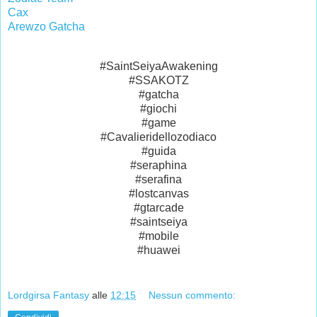
Cax
Arewzo Gatcha
#SaintSeiyaAwakening
#SSAKOTZ
#gatcha
#giochi
#game
#Cavalieridellozodiaco
#guida
#seraphina
#serafina
#lostcanvas
#gtarcade
#saintseiya
#mobile
#huawei
Lordgirsa Fantasy
alle
12:15
Nessun commento: