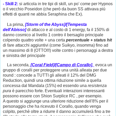
- Skill 2:
si articola in tre tipi di skill, un po' come per Hypnos
o il vecchio Poseidon (che però da buon SS attivava più
effetti di quanti ne abbia Seraphina che Ex).
La prima,
[Storm of the Abyss]/[Tempesta
dell'Abisso]
di attacco e al costo di 1 energy, fa il 150% di
danno cosmico al livello 1 contro il bersaglio principale
colpendo quattro volte + una certa
percentuale + status hit
di fare attacchi aggiuntivi (come Suikyo, insomma) fino ad
un massimo di 8 (OTTO!!!) volte contro i personaggi a destra
e sinistra del principale
La seconda,
[Coral Field]/[Campo di Corallo],
evoca un
gruppo di coralli per proteggere una unità alleata per due
round : concede a TUTTI gli alleati il 12% del DMG
Reduction, quindi una ottima riduzione simile a quella
concessa dal Mandala (15%) ed essendo una
resistenza
pura
è parecchio forte. Eventuali interazioni interessanti
possono essere con Shion Surplice RC , per esempio.
A questo si aggiunge una ulteriore riduzione dell'8% per il
personaggio che ha ricevuto il Corallo, quando venga
colpito, perchè oltre a ridurre il danno accumulerà fino a tre