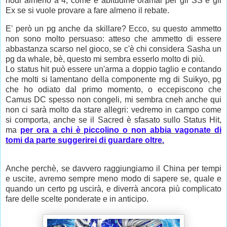
nodi almeno a 4, come è abitudine oramai per gli SS e gli
Ex se si vuole provare a fare almeno il rebate.
E' però un pg anche da skillare? Ecco, su questo ammetto
non sono molto persuaso: atteso che ammetto di essere
abbastanza scarso nel gioco, se c'è chi considera Sasha un
pg da whale, bè, questo mi sembra esserlo molto di più.
Lo status hit può essere un'arma a doppio taglio e contando
che molti si lamentano della componente rng di Suikyo, pg
che ho odiato dal primo momento, o eccepiscono che
Camus DC spesso non congeli, mi sembra cneh anche qui
non ci sarà molto da stare allegri: vedremo in campo come
si comporta, anche se il Sacred è sfasato sullo Status Hit,
ma
per ora a chi è piccolino o non abbia vagonate di
tomi da parte suggerirei di guardare oltre.
Anche perchè, se davvero raggiungiamo il China per tempi
e uscite, avremo sempre meno modo di sapere se, quale e
quando un certo pg uscirà, e diverrà ancora più complicato
fare delle scelte ponderate e in anticipo.