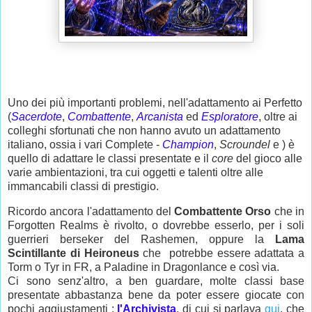
Uno dei più importanti problemi, nell'adattamento ai Perfetto
(
Sacerdote
,
Combattente
,
Arcanista
ed
Esploratore
, oltre ai
colleghi sfortunati che non hanno avuto un adattamento
italiano, ossia i vari Complete -
Champion
,
Scroundel
e ) è
quello di adattare le classi presentate e il
core
del gioco alle
varie ambientazioni, tra cui oggetti e talenti oltre alle
immancabili classi di prestigio.
Ricordo ancora l'adattamento del
Combattente Orso
che in
Forgotten Realms è rivolto, o dovrebbe esserlo, per i soli
guerrieri berseker del Rashemen, oppure la
Lama
Scintillante di Heironeus
che potrebbe essere adattata a
Torm o Tyr in FR, a Paladine in Dragonlance e così via.
Ci sono senz'altro, a ben guardare, molte classi base
presentate abbastanza bene da poter essere giocate con
pochi aggiustamenti :
l'Archivista
, di cui si parlava
qui
, che