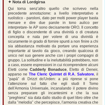
✦ Nota di Lordgirsa
Qui torna senz'altro quello che scrivevo nella
precedente annotazione: a livello interpretativo e
ruolistico - paroloni, dato per molti power player basta
menare e dire due parole in tono aulico per
interpretare- le AP sono decisamente ORO. Il concetto
di figlio o discendente di una divinità o di creatura
concepita e nata per volere di una divinità è
sicuramente in grado di fornire spunti a non finire a chi
sia abbastanza motivato da portare una esperienza
importante al tavolo da gioco, creando qualcosa di
unico nel suo genere anche con i propri compagni di
gruppo. La solitudine e la ineluttabilità potrebbero, non
a caso, essere espressioni in cui ricomprendere alcuni
Eletti come
Cadderly Bonaduce
, Eletto di Deneir,
apparso ne
The Cleric Quintet di R.A. Salvatore
, il
"papà" di Drizzt do'Urden: a più riprese si pone
l'attenzione sul fatto che egli studi Il Tomo
dell'Armonia Universale, incanalando il potere divino
senza preparare gli incantesimi e che la sua
"preghiera" sia data dallo studio di quel libro oltre che
dalla "melodia" che percepisce, l'armonia creativa che