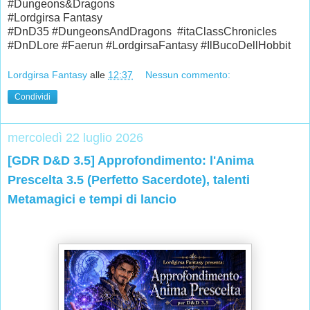
#Dungeons&Dragons
#Lordgirsa Fantasy
#DnD35 #DungeonsAndDragons #itaClassChronicles
#DnDLore #Faerun #LordgirsaFantasy #IlBucoDellHobbit
Lordgirsa Fantasy
alle
12:37
Nessun commento:
Condividi
mercoledì 22 luglio 2026
[GDR D&D 3.5] Approfondimento: l'Anima
Prescelta 3.5 (Perfetto Sacerdote), talenti
Metamagici e tempi di lancio