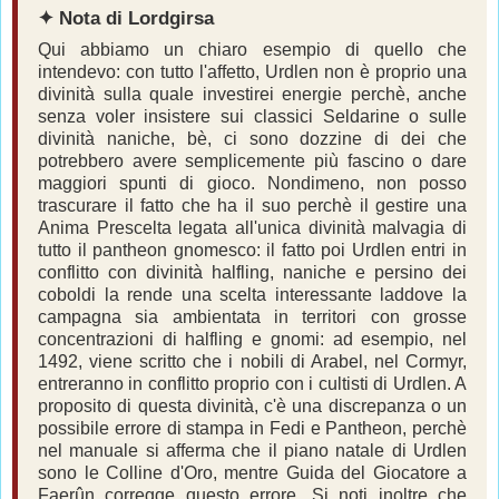
✦ Nota di Lordgirsa
Qui abbiamo un chiaro esempio di quello che
intendevo: con tutto l'affetto, Urdlen non è proprio una
divinità sulla quale investirei energie perchè, anche
senza voler insistere sui classici Seldarine o sulle
divinità naniche, bè, ci sono dozzine di dei che
potrebbero avere semplicemente più fascino o dare
maggiori spunti di gioco. Nondimeno, non posso
trascurare il fatto che ha il suo perchè il gestire una
Anima Prescelta legata all'unica divinità malvagia di
tutto il pantheon gnomesco: il fatto poi Urdlen entri in
conflitto con divinità halfling, naniche e persino dei
coboldi la rende una scelta interessante laddove la
campagna sia ambientata in territori con grosse
concentrazioni di halfling e gnomi: ad esempio, nel
1492, viene scritto che i nobili di Arabel, nel Cormyr,
entreranno in conflitto proprio con i cultisti di Urdlen. A
proposito di questa divinità, c'è una discrepanza o un
possibile errore di stampa in Fedi e Pantheon, perchè
nel manuale si afferma che il piano natale di Urdlen
sono le Colline d'Oro, mentre Guida del Giocatore a
Faerûn corregge questo errore. Si noti inoltre che