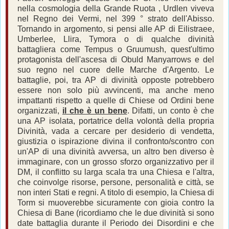
nella cosmologia della Grande Ruota , Urdlen viveva
nel Regno dei Vermi, nel 399 ° strato dell'Abisso.
Tornando in argomento, si pensi alle AP di Eilistraee,
Umberlee, Llira, Tymora o di qualche divinità
battagliera come Tempus o Gruumush, quest'ultimo
protagonista dell'ascesa di Obuld Manyarrows e del
suo regno nel cuore delle Marche d'Argento. Le
battaglie, poi, tra AP di divinità opposte potrebbero
essere non solo più avvincenti, ma anche meno
impattanti rispetto a quelle di Chiese od Ordini bene
organizzati,
il che è un bene
. Difatti, un conto è che
una AP isolata, portatrice della volontà della propria
Divinità, vada a cercare per desiderio di vendetta,
giustizia o ispirazione divina il confronto/scontro con
un'AP di una divinità avversa, un altro ben diverso è
immaginare, con un grosso sforzo organizzativo per il
DM, il conflitto su larga scala tra una Chiesa e l'altra,
che coinvolge risorse, persone, personalità e città, se
non interi Stati e regni. A titolo di esempio, la Chiesa di
Torm si muoverebbe sicuramente con gioia contro la
Chiesa di Bane (ricordiamo che le due divinità si sono
date battaglia durante il Periodo dei Disordini e che