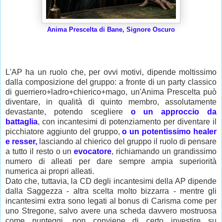
Anima Prescelta di Bane, Signore Oscuro
L'AP ha un ruolo che, per ovvi motivi, dipende moltissimo
dalla composizione del gruppo: a fronte di un party classico
di guerriero+ladro+chierico+mago, un'Anima Prescelta può
diventare, in qualità di quinto membro, assolutamente
devastante, potendo scegliere
o un approccio da
battaglia
, con incantesimi di potenziamento per diventare il
picchiatore aggiunto del gruppo,
o un potentissimo healer
e resser,
lasciando al chierico del gruppo il ruolo di pensare
a tutto il resto o un
evocatore
, richiamando un grandissimo
numero di alleati per dare sempre ampia superiorità
numerica ai propri alleati.
Dato che, tuttavia, la CD degli incantesimi della AP dipende
dalla Saggezza - altra scelta molto bizzarra - mentre gli
incantesimi extra sono legati al bonus di Carisma come per
uno Stregone, salvo avere una scheda davvero mostruosa
come punteggi, non conviene di certo investire su