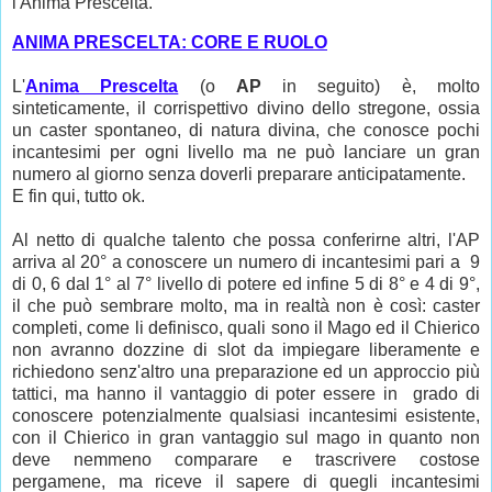
l'Anima Prescelta.
ANIMA PRESCELTA: CORE E RUOLO
L'
Anima Prescelta
(o
AP
in seguito) è, molto
sinteticamente, il corrispettivo divino dello stregone, ossia
un caster spontaneo, di natura divina, che conosce pochi
incantesimi per ogni livello ma ne può lanciare un gran
numero al giorno senza doverli preparare anticipatamente.
E fin qui, tutto ok.
Al netto di qualche talento che possa conferirne altri, l'AP
arriva al 20° a conoscere un numero di incantesimi pari a 9
di 0, 6 dal 1° al 7° livello di potere ed infine 5 di 8° e 4 di 9°,
il che può sembrare molto, ma in realtà non è così: caster
completi, come li definisco, quali sono il Mago ed il Chierico
non avranno dozzine di slot da impiegare liberamente e
richiedono senz'altro una preparazione ed un approccio più
tattici, ma hanno il vantaggio di poter essere in grado di
conoscere potenzialmente qualsiasi incantesimi esistente,
con il Chierico in gran vantaggio sul mago in quanto non
deve nemmeno comparare e trascrivere costose
pergamene, ma riceve il sapere di quegli incantesimi