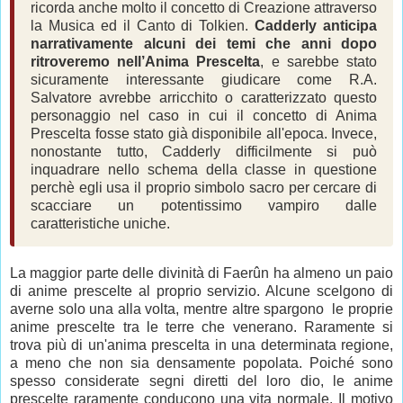
ricorda anche molto il concetto di Creazione attraverso
la Musica ed il Canto di Tolkien.
Cadderly anticipa
narrativamente alcuni dei temi che anni dopo
ritroveremo nell’Anima Prescelta
, e sarebbe stato
sicuramente interessante giudicare come R.A.
Salvatore avrebbe arricchito o caratterizzato questo
personaggio nel caso in cui il concetto di Anima
Prescelta fosse stato già disponibile all'epoca. Invece,
nonostante tutto, Cadderly difficilmente si può
inquadrare nello schema della classe in questione
perchè egli usa il proprio simbolo sacro per cercare di
scacciare un potentissimo vampiro dalle
caratteristiche uniche.
La maggior parte delle divinità di Faerûn ha almeno un paio
di anime prescelte al proprio servizio. Alcune scelgono di
averne solo una alla volta, mentre altre spargono le proprie
anime prescelte tra le terre che venerano. Raramente si
trova più di un'anima prescelta in una determinata regione,
a meno che non sia densamente popolata. Poiché sono
spesso considerate segni diretti del loro dio, le anime
prescelte raramente conducono una vita normale. Il motivo