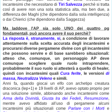
incantesimi che necessitano di
Tiri Salvezza
perchè si tratta
così di avere non una sola statistica alta, ma ben due, a
differenza dei Maghi (che dipendono dalla sola intelligenza)
o dai Chierici (che dipendono dalla Saggezza)
Ma laddove l'AP sia solo UNO dei quattro pg
fondamentali, può ancora avere il suo perchè?
La risposta è, stranamente, si
, a condizione di lavorare
attentamente sulla scelta accurata degli incantesimi e
procurarsi diverse pergamene divine con gli incantesimi
che possono servire e di base sarebbero situazionali:
atteso che, comunque, un personaggio AP deve
comunque scegliere quale ruolo intraprendere,
probabilmente il suo ruolo si attesterà a quello di healer,
quindi con incantesimi quali
Cura ferite
, le versioni
di
massa
,
Neutralizza Veleno
e simili.
Anni fa, quando giocai un elfo con archetipo creatura
draconica (lep+1) e 19 livelli di AP, avevo optato proprio per
una soluzione simile, abbinando anche incantesimi come
Arma della Divinità
,
Giusta Ira dei Fedeli
,
Resurrezione
,
mentre avevo affidato all'uso di pergamene alcuni
incantesimi più situazionali come
Parlare con i Morti
e