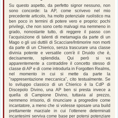
Su questo aspetto, da perfetto signor nessuno, non
sono concorde: la AP, come scrivevo nel mio
precedente articolo, ha molto potenziale ruolistico ma
ben poco in termini di potere vero e proprio: pochi
privilegi, che non sono certo malvagi ma nemmeno in
grado, nonostante tutto, di reggere il passo con
l'acquisizione di talenti di metamagia da parte di un
Mago o gli usi duttili di Scacciare/Intimorire non morti
da parte di un Chierico, senza trascurare una classe
divinia potente e versatile com'è il Druido che è,
decisamente, splendida. Qui però si va
apparentemente a contraddire il concetto stesso di
classe di AP e di come introdurla in Forgotten Realms,
nel momento in cui si mette da parte la
"rappresentazione meccanica", cito testualmente. Se
lo sviluppo classico di un Chierico è la CdP di
Discepolo Divino, una AP ben si presta invece a
quella di Campione Divino, tuttavia al prezzo,
nemmeno irrisorio, di rinunciare a progredire come
incantatore, a meno che si volesse sposare una build
prettamente marziale in cui l'ottenere determinati
incantesimi serviva come base per potersi potenziare