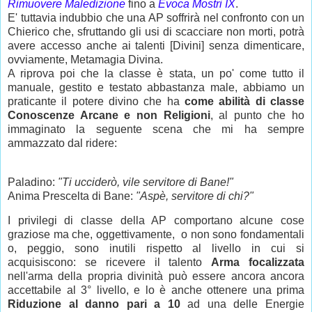
Rimuovere Maledizione
fino a
Evoca Mostri IX
.
E' tuttavia indubbio che una AP soffrirà nel confronto con un
Chierico che, sfruttando gli usi di scacciare non morti, potrà
avere accesso anche ai talenti [Divini] senza dimenticare,
ovviamente, Metamagia Divina.
A riprova poi che la classe è stata, un po' come tutto il
manuale, gestito e testato abbastanza male, abbiamo un
praticante il potere divino che ha
come abilità di classe
Conoscenze Arcane e non Religioni
, al punto che ho
immaginato la seguente scena che mi ha sempre
ammazzato dal ridere:
Paladino:
"Ti ucciderò, vile servitore di Bane!"
Anima Prescelta di Bane:
"Aspè, servitore di chi?"
I privilegi di classe della AP comportano alcune cose
graziose ma che, oggettivamente, o non sono fondamentali
o, peggio, sono inutili rispetto al livello in cui si
acquisiscono: se ricevere il talento
Arma focalizzata
nell'arma della propria divinità può essere ancora ancora
accettabile al 3° livello, e lo è anche ottenere una prima
Riduzione al danno pari a 10
ad una delle Energie