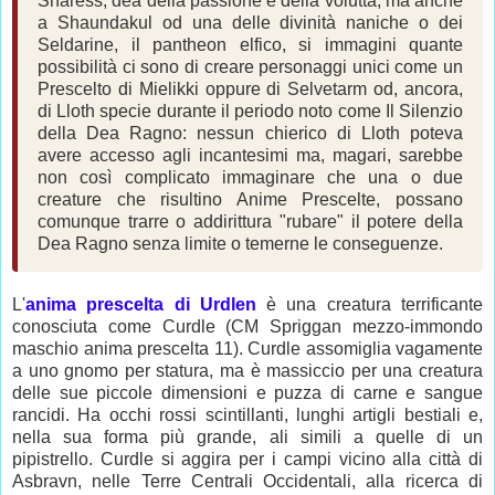
Sharess, dea della passione e della voluttà, ma anche
a Shaundakul od una delle divinità naniche o dei
Seldarine, il pantheon elfico, si immagini quante
possibilità ci sono di creare personaggi unici come un
Prescelto di Mielikki oppure di Selvetarm od, ancora,
di Lloth specie durante il periodo noto come Il Silenzio
della Dea Ragno: nessun chierico di Lloth poteva
avere accesso agli incantesimi ma, magari, sarebbe
non così complicato immaginare che una o due
creature che risultino Anime Prescelte, possano
comunque trarre o addirittura "rubare" il potere della
Dea Ragno senza limite o temerne le conseguenze.
L'
anima prescelta di Urdlen
è una creatura terrificante
conosciuta come Curdle (CM Spriggan mezzo-immondo
maschio anima prescelta 11). Curdle assomiglia vagamente
a uno gnomo per statura, ma è massiccio per una creatura
delle sue piccole dimensioni e puzza di carne e sangue
rancidi. Ha occhi rossi scintillanti, lunghi artigli bestiali e,
nella sua forma più grande, ali simili a quelle di un
pipistrello. Curdle si aggira per i campi vicino alla città di
Asbravn, nelle Terre Centrali Occidentali, alla ricerca di