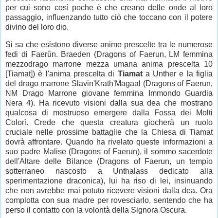
per cui sono così poche è che creano delle onde al loro
passaggio, influenzando tutto ciò che toccano con il potere
divino del loro dio.
Si sa che esistono diverse anime prescelte tra le numerose
fedi di Faerûn. Braeden (Dragons of Faerun, LM femmina
mezzodrago marrone mezza umana anima prescelta 10
[Tiamat]) è l'anima prescelta di
Tiamat
a Unther e la figlia
del drago marrone Slavin'Krath'Magaal (Dragons of Faerun,
NM Drago Marrone giovane femmina Immondo Guardia
Nera 4). Ha ricevuto visioni dalla sua dea che mostrano
qualcosa di mostruoso emergere dalla Fossa dei Molti
Colori. Crede che questa creatura giocherà un ruolo
cruciale nelle prossime battaglie che la Chiesa di Tiamat
dovrà affrontare. Quando ha rivelato queste informazioni a
suo padre Malise (Dragons of Faerun), il sommo sacerdote
dell'Altare delle Bilance (Dragons of Faerun, un tempio
sotterraneo nascosto a Unthalass dedicato alla
sperimentazione draconica), lui ha riso di lei, insinuando
che non avrebbe mai potuto ricevere visioni dalla dea. Ora
complotta con sua madre per rovesciarlo, sentendo che ha
perso il contatto con la volontà della Signora Oscura.