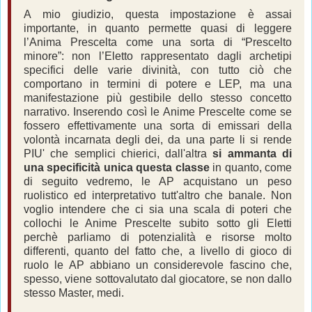
A mio giudizio, questa impostazione è assai
importante, in quanto permette quasi di leggere
l’Anima Prescelta come una sorta di “Prescelto
minore”: non l’Eletto rappresentato dagli archetipi
specifici delle varie divinità, con tutto ciò che
comportano in termini di potere e LEP, ma una
manifestazione più gestibile dello stesso concetto
narrativo.
Inserendo così le Anime Prescelte come se
fossero effettivamente una sorta di emissari della
volontà incarnata degli dei, da una parte li si rende
PIU' che semplici chierici, dall'altra
si ammanta di
una specificità unica questa classe
in quanto, come
di seguito vedremo, le AP acquistano un peso
ruolistico ed interpretativo tutt'altro che banale. Non
voglio intendere che ci sia una scala di poteri che
collochi le Anime Prescelte subito sotto gli Eletti
perchè parliamo di potenzialità e risorse molto
differenti, quanto del fatto che, a livello di gioco di
ruolo le AP abbiano un considerevole fascino che,
spesso, viene sottovalutato dal giocatore, se non dallo
stesso Master, medi.