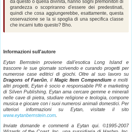
da questo o quella divinità, hanno sogni premonitori di
grandezza o scopriranno d'essere dei predestinati,
quindi che cosa aggiungerebbe, esattamente, questa
osservazione se la si spoglia di una specifica classe
che incarni tutto questo? Bho.
Informazioni sull'autore
Eytan Bernstein proviene dall'esotica Long Island e
trascorre le sue giornate scrivendo e curando progetti per
numerose case editrici di giochi. Oltre al suo lavoro su
Dragons of Faerûn
, il
Magic Item Compendium
e molti
altri progetti, Eytan è socio e responsabile PR e marketing
di Silven Publishing. Eytan ama cercare gemme e minerali
nelle cave di pietra, studiare religione e teologia, comporre
musica e giocare con i suoi numerosi animali domestici. Per
ulteriori informazioni su Eytan, visitate il sito
www.eytanbernstein.com
.
Inviate domande e commenti a Eytan qui. ©1995-2007
Wizards of the Coast, Inc., una sussidiaria di Hasbro, Inc.