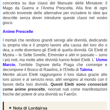
concentra su due classi del Manuale delle Miniature: il
Mago da Guerra e l'Anima Prescelta. Alla fine di ogni
articolo troverete delle alternative per includere le idee qui
descritte senza dover introdurre queste classi nel vostro
gioco.
Anime Prescelte
I mortali che rendono grandi servigi alle divinità, dedicando
la propria vita e il proprio lavoro alla causa del loro dio o
dea, a volte diventano gli Eletti di quella divinità. Gli Eletti di
Mystra – le Sette Sorelle, Elminster e altri in passato – sono
i più noti, ma molte altre divinità hanno fedeli Eletti. L'
Uomo
Marcio
, l'orribile Signore della Piaga che corrompe e
decompone il Bosco di Rawlins, è l'Eletto di
Talona
.
Mentre alcuni Eletti raggiungono il loro status grazie alle
loro azioni e al servizio reso, altri vengono al mondo con il
favore della loro divinità.
Questi Eletti sono conosciuti
come anime prescelte
, neonati nati come manifestazioni
fisiche del potere di una divinità su Faerûn.
✦ Nota di Lordgirsa