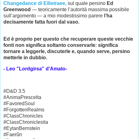
Changedance di Eilistraee
, sul quale persino
Ed
Greenwood
— teoricamente l’autorità massima possibile
sull’argomento — a mio modestissimo parere
l’ha
decisamente fatta fuori dal vaso.
Ed è proprio per questo che recuperare queste vecchie
fonti non significa soltanto conservarle: significa
tornare a leggerle, discuterle e, quando serve, persino
metterle in dubbio.
- Leo "Lordgirsa" d'Amato-
#D&D 3.5
#AnimaPrescelta
#FavoredSoul
#ForgottenRealms
#ClassChronicles
#ClassChroniclesita
#EytanBernstein
#Faerûn