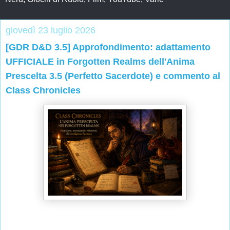
giovedì 23 luglio 2026
[GDR D&D 3.5] Approfondimento: adattamento
UFFICIALE in Forgotten Realms dell'Anima
Prescelta 3.5 (Perfetto Sacerdote) e commento al
Class Chronicles