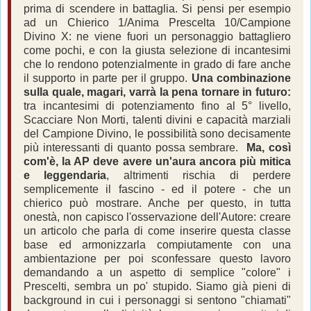
prima di scendere in battaglia. Si pensi per esempio
ad un Chierico 1/Anima Prescelta 10/Campione
Divino X: ne viene fuori un personaggio battagliero
come pochi, e con la giusta selezione di incantesimi
che lo rendono potenzialmente in grado di fare anche
il supporto in parte per il gruppo.
Una combinazione
sulla quale, magari, varrà la pena tornare in futuro:
tra incantesimi di potenziamento fino al 5° livello,
Scacciare Non Morti, talenti divini e capacità marziali
del Campione Divino, le possibilità sono decisamente
più interessanti di quanto possa sembrare.
Ma, così
com'è, la AP deve avere un'aura ancora più mitica
e leggendaria
, altrimenti rischia di perdere
semplicemente il fascino - ed il potere - che un
chierico può mostrare. Anche per questo, in tutta
onestà, non capisco l'osservazione dell'Autore: creare
un articolo che parla di come inserire questa classe
base ed armonizzarla compiutamente con una
ambientazione per poi sconfessare questo lavoro
demandando a un aspetto di semplice "colore" i
Prescelti, sembra un po' stupido. Siamo già pieni di
background in cui i personaggi si sentono "chiamati"