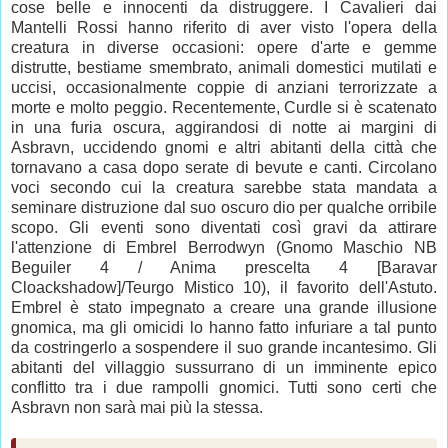
cose belle e innocenti da distruggere. I Cavalieri dai
Mantelli Rossi hanno riferito di aver visto l'opera della
creatura in diverse occasioni: opere d'arte e gemme
distrutte, bestiame smembrato, animali domestici mutilati e
uccisi, occasionalmente coppie di anziani terrorizzate a
morte e molto peggio. Recentemente, Curdle si è scatenato
in una furia oscura, aggirandosi di notte ai margini di
Asbravn, uccidendo gnomi e altri abitanti della città che
tornavano a casa dopo serate di bevute e canti. Circolano
voci secondo cui la creatura sarebbe stata mandata a
seminare distruzione dal suo oscuro dio per qualche orribile
scopo. Gli eventi sono diventati così gravi da attirare
l'attenzione di Embrel Berrodwyn (Gnomo Maschio NB
Beguiler 4 / Anima prescelta 4 [Baravar
Cloackshadow]/Teurgo Mistico 10), il favorito dell'Astuto.
Embrel è stato impegnato a creare una grande illusione
gnomica, ma gli omicidi lo hanno fatto infuriare a tal punto
da costringerlo a sospendere il suo grande incantesimo. Gli
abitanti del villaggio sussurrano di un imminente epico
conflitto tra i due rampolli gnomici. Tutti sono certi che
Asbravn non sarà mai più la stessa.