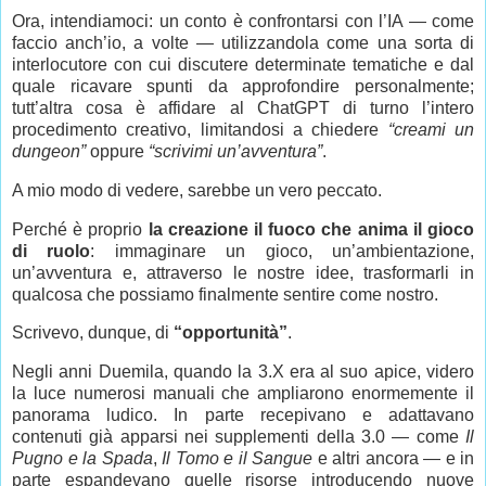
Ora, intendiamoci: un conto è confrontarsi con l’IA — come
faccio anch’io, a volte — utilizzandola come una sorta di
interlocutore con cui discutere determinate tematiche e dal
quale ricavare spunti da approfondire personalmente;
tutt’altra cosa è affidare al ChatGPT di turno l’intero
procedimento creativo, limitandosi a chiedere
“creami un
dungeon”
oppure
“scrivimi un’avventura”
.
A mio modo di vedere, sarebbe un vero peccato.
Perché è proprio
la creazione il fuoco che anima il gioco
di ruolo
: immaginare un gioco, un’ambientazione,
un’avventura e, attraverso le nostre idee, trasformarli in
qualcosa che possiamo finalmente sentire come nostro.
Scrivevo, dunque, di
“opportunità”
.
Negli anni Duemila, quando la 3.X era al suo apice, videro
la luce numerosi manuali che ampliarono enormemente il
panorama ludico. In parte recepivano e adattavano
contenuti già apparsi nei supplementi della 3.0 — come
Il
Pugno e la Spada
,
Il Tomo e il Sangue
e altri ancora — e in
parte espandevano quelle risorse introducendo nuove