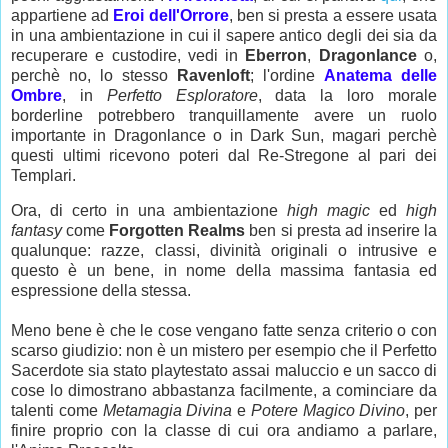
appartiene ad
Eroi dell'Orrore
, ben si presta a essere usata
in una ambientazione in cui il sapere antico degli dei sia da
recuperare e custodire, vedi in
Eberron
,
Dragonlance
o,
perchè no, lo stesso
Ravenloft
; l'ordine
Anatema
delle
Ombre
, in
Perfetto Esploratore
, data la loro morale
borderline potrebbero tranquillamente avere un ruolo
importante in Dragonlance o in Dark Sun, magari perchè
questi ultimi ricevono poteri dal Re-Stregone al pari dei
Templari.
Ora, di certo in una ambientazione
high magic
ed
high
fantasy
come
Forgotten Realms
ben si presta ad inserire la
qualunque: razze, classi, divinità originali o intrusive e
questo è un bene, in nome della massima fantasia ed
espressione della stessa.
Meno bene è che le cose vengano fatte senza criterio o con
scarso giudizio: non è un mistero per esempio che il Perfetto
Sacerdote sia stato playtestato assai maluccio e un sacco di
cose lo dimostrano abbastanza facilmente, a cominciare da
talenti come
Metamagia Divina
e
Potere Magico Divino
, per
finire proprio con la classe di cui ora andiamo a parlare,