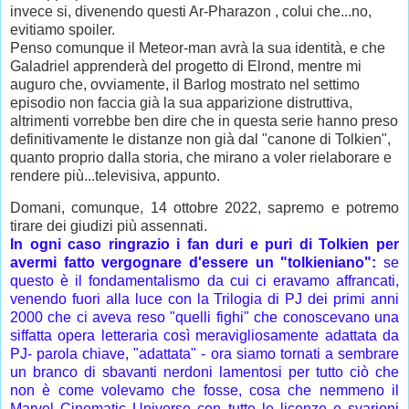
invece si, divenendo questi Ar-Pharazon , colui che...no,
evitiamo spoiler.
Penso comunque il Meteor-man avrà la sua identità, e che
Galadriel apprenderà del progetto di Elrond, mentre mi
auguro che, ovviamente, il Barlog mostrato nel settimo
episodio non faccia già la sua apparizione distruttiva,
altrimenti vorrebbe ben dire che in questa serie hanno preso
definitivamente le distanze non già dal "canone di Tolkien",
quanto proprio dalla storia, che mirano a voler rielaborare e
rendere più...televisiva, appunto.
Domani, comunque, 14 ottobre 2022, sapremo e potremo
tirare dei giudizi più assennati.
In ogni caso ringrazio i fan duri e puri di Tolkien per
avermi fatto vergognare d'essere un "tolkieniano":
se
questo è il fondamentalismo da cui ci eravamo affrancati,
venendo fuori alla luce con la Trilogia di PJ dei primi anni
2000 che ci aveva reso "quelli fighi" che conoscevano una
siffatta opera letteraria così meravigliosamente adattata da
PJ- parola chiave, "adattata" - ora siamo tornati a sembrare
un branco di sbavanti nerdoni lamentosi per tutto ciò che
non è come volevamo che fosse, cosa che nemmeno il
Marvel Cinematic Universe con tutte le licenze e svarioni