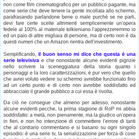
non come film cinematografico per un pubblico pagante, ma
come serie che deve tenere la gente incollata allo schermo,
parafrasando parlandone bene o male purchè se ne parli,
devi fare certe scelte altrimenti semplicemente un'opera
fedele al 100% al materiale tolkieniano l'apprezzeremmo io
ed un paio di altre migliaia di persone, ma di certo non è da
questi numeri che un Amazon rientra dell'investimento.
Semplificando,
il buon senso mi dice che questa è una
serie televisiva
e che nonostante alcune evidenti pigrizie
nello scrivere la sceneggiatura della storia quanto i
personaggi e la loro caratterizzazioni, è pur vero che quello
che avrei voluto vedere su schermo avrebbe funzionato fino
ad un certo punto e di certo non avrebbe soddisfatto ed
abbracciato il grande pubblico a cui essa è rivolta.
Da ciò ne consegue che almeno per adesso, nonostante
alcune evidenti pecche, la prima stagione di RoP mi abbia
soddisfatto: a metà, non pienamente, ma la giudico un'opera
in fieri, e non ho intenzione di commettere l'errore di tanti
che al contrario commentano e si basano su ogni singolo
episodio: è una serie tv, la serializzazione per forza di cose