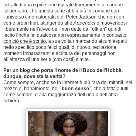
si tratti di una o più storie ispirate liberamente al canone
tolkieniano, che questa serie abbia più in comune con
l'universo cinematografico di Peter Jackson che non con i
veri e propri libri, attingendo alle
Appendici
e muovendosi
liberamente nell'alveo del "non detto da Tolkien" quindi
lecito finchè fai qualcosa non espressamente in contrasto
con ciò che è scritto
, a sua volta rimarcando alcuni aspetti
nello specifico poco felici quali, di nuovo, recitazione,
momenti imbarazzanti e scrittura dei personaggi non
all'altezza di una serie (con costi) simile.
Per un blog che porta il nome de Il Buco dell'Hobbit,
dunque, dove sta la verità?
Come sempre, anche se in Internet è più rara del mithrill, nel
mezzo e, banalmente, nel "
buon senso
", che difetta a tutti
come sempre, o alla maggioranza dell'una o dell'altra
schiera.