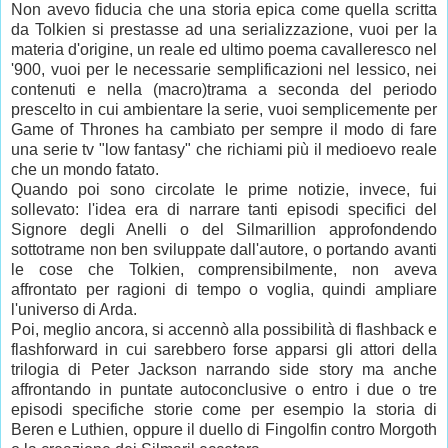
Non avevo fiducia che una storia epica come quella scritta
da Tolkien si prestasse ad una serializzazione, vuoi per la
materia d'origine, un reale ed ultimo poema cavalleresco nel
'900, vuoi per le necessarie semplificazioni nel lessico, nei
contenuti e nella (macro)trama a seconda del periodo
prescelto in cui ambientare la serie, vuoi semplicemente per
Game of Thrones ha cambiato per sempre il modo di fare
una serie tv "low fantasy" che richiami più il medioevo reale
che un mondo fatato.
Quando poi sono circolate le prime notizie, invece, fui
sollevato: l'idea era di narrare tanti episodi specifici del
Signore degli Anelli o del Silmarillion approfondendo
sottotrame non ben sviluppate dall'autore, o portando avanti
le cose che Tolkien, comprensibilmente, non aveva
affrontato per ragioni di tempo o voglia, quindi ampliare
l'universo di Arda.
Poi, meglio ancora, si accennò alla possibilità di flashback e
flashforward in cui sarebbero forse apparsi gli attori della
trilogia di Peter Jackson narrando side story ma anche
affrontando in puntate autoconclusive o entro i due o tre
episodi specifiche storie come per esempio la storia di
Beren e Luthien, oppure il duello di Fingolfin contro Morgoth