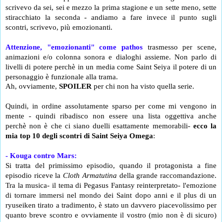
scrivevo da sei, sei e mezzo la prima stagione e un sette meno, sette 
stiracchiato la seconda - andiamo a fare invece il punto sugli 
scontri, scrivevo, più emozionanti.
Attenzione, "emozionanti" come pathos
 trasmesso per scene, 
animazioni e/o colonna sonora e dialoghi assieme. Non parlo di 
livelli di potere perchè in un media come Saint Seiya il potere di un 
personaggio è funzionale alla trama.
Ah, ovviamente, 
SPOILER
 per chi non ha visto quella serie.
Quindi, i
n ordine assolutamente sparso per come mi vengono in 
mente - quindi ribadisco non essere una lista oggettiva anche 
perchè non è che ci siano duelli esattamente memorabili- 
ecco la 
mia top 10 degli scontri di Saint Seiya Omega
:
- Kouga contro Mars:
Si tratta del primissimo episodio, quando il protagonista a fine 
episodio riceve la 
Cloth Armatutina
 della grande raccomandazione. 
Tra la musica- il tema di Pegasus Fantasy reinterpretato- l'emozione 
di tornare immersi nel mondo dei Saint dopo anni e il plus di un 
ryuseiken tirato a tradimento, è stato un davvero piacevolissimo per 
quanto breve scontro e ovviamente il vostro (mio non è di sicuro) 