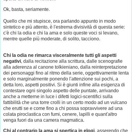
Ok, basta, seriamente.
Quello che mi stupisce, ora parlando appunto in modo
sintetico e più attento, è l'estrema divisività di questa serie:
c'è chi la odia e chi la ama e solo queste voci si levano,
mentre quelle più moderate, di solito, tacciono.
Chi la odia ne rimarca visceralmente tutti gli aspetti
negativi
, dalla recitazione alla scrittura, dalle scenografie
alla aderenza al canone tolkieniano, dalla reinterpretazione
dei personaggi fino al ritmo della serie, oggettivamente lenta
e solo marginalmente ponendo l'attenzione sui pochi, a
detta loro, aspetti positivi. Si è giunti infine alla esigenza di
contestare ogni singolo aspetto delle puntate, arrivando
anche a metterne in luce i difetti logici-scentifici sulla
fattibilità che una torre crolli in un certo modo ad un vulcano
che erutti se e come fino a chi possa sopravvivere ad una
colata piroclastica con fumi, cenere, lapilli e quant'altro
venga fuori da una camera magmatica.
Chi al contrario la ama si spertica in elogi
, asserendo che