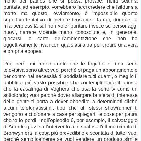
molto del pathos che si possa provare: nella settima
puntata, ad esempio, vorrebbero farci credere che Isildur sia
morto ma questo, ovviamente, è impossibile quanto
superfluo tentativo di mettere tensione. Da qui, dunque, la
mia perplessità sul non voler puntare invece su personaggi
nuovi, narrare vicende meno conosciute e, in generale,
giocarsi la carta dell'ambientazione che non ha
oggettivamente rivali con qualsiasi altra per creare una vera
e propria epopea.
Poi, però, mi rendo conto che le logiche di una serie
televisiva sono altre: vuoi perchè si paga un abbonamento e
per contro hai necessità di soddisfare tutti quanti, o meglio il
pubblico più vasto possibile che contempli tanto il purista
che la casalinga di Voghera che usa la serie tv come un
sottofondo; vuoi perchè dover allargare la sfera di interesse
della gente ti porta a dover obbedire a determinati clichè
alcuni telefonatissimi, tipo che gli stessi showrunner ti
vengono a citofonare a casa per spiegarti le cose per paura
che te le perdi - nell'episodio 6, per esempio, il salvataggio
di Arondir grazie all'intervento alle spalle all'ultimo minuto di
Bronwyn era la cosa più prevedibile e scontata di tutte; vuoi
perchè semplicemente se vuoi vendere un prodotto simile