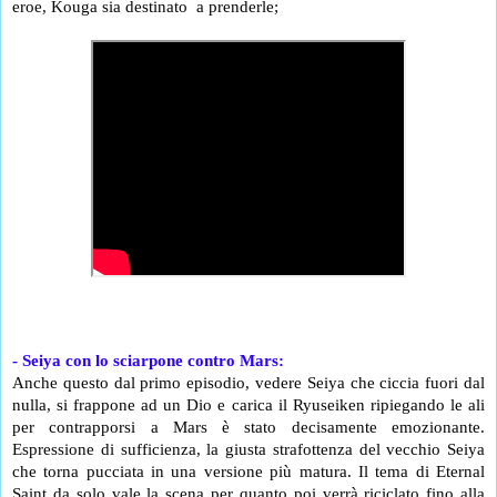
eroe, Kouga sia destinato  a prenderle;
- Seiya con lo sciarpone contro Mars:
Anche questo dal primo episodio, vedere Seiya che ciccia fuori dal 
nulla, si frappone ad un Dio e carica il Ryuseiken ripiegando le ali 
per contrapporsi a Mars è stato decisamente emozionante. 
Espressione di sufficienza, la giusta strafottenza del vecchio Seiya 
che torna pucciata in una versione più matura. Il tema di Eternal 
Saint da solo vale la scena per quanto poi verrà riciclato fino alla 