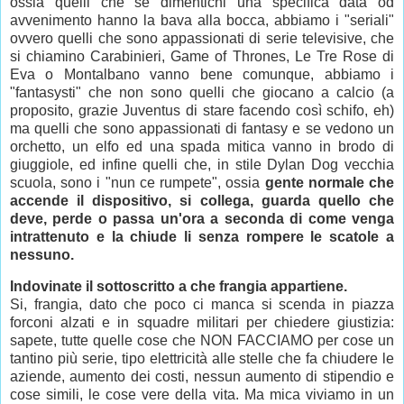
ossia quelli che se dimentichi una specifica data od
avvenimento hanno la bava alla bocca, abbiamo i "seriali"
ovvero quelli che sono appassionati di serie televisive, che
si chiamino Carabinieri, Game of Thrones, Le Tre Rose di
Eva o Montalbano vanno bene comunque, abbiamo i
"fantasysti" che non sono quelli che giocano a calcio (a
proposito, grazie Juventus di stare facendo così schifo, eh)
ma quelli che sono appassionati di fantasy e se vedono un
orchetto, un elfo ed una spada mitica vanno in brodo di
giuggiole, ed infine quelli che, in stile Dylan Dog vecchia
scuola, sono i "nun ce rumpete", ossia
gente normale che
accende il dispositivo, si collega, guarda quello che
deve, perde o passa un'ora a seconda di come venga
intrattenuto e la chiude li senza rompere le scatole a
nessuno.
Indovinate il sottoscritto a che frangia appartiene.
Si, frangia, dato che poco ci manca si scenda in piazza
forconi alzati e in squadre militari per chiedere giustizia:
sapete, tutte quelle cose che NON FACCIAMO per cose un
tantino più serie, tipo elettricità alle stelle che fa chiudere le
aziende, aumento dei costi, nessun aumento di stipendio e
cose simili, le cose vere della vita. Ma mica viviamo in un