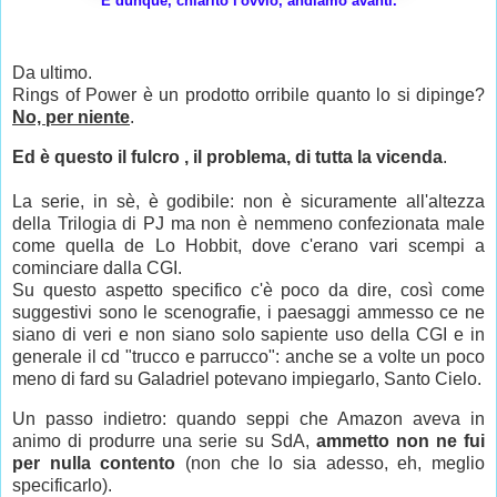
E dunque, chiarito l'ovvio, andiamo avanti.
Da ultimo.
Rings of Power è un prodotto orribile quanto lo si dipinge?
No, per niente
.
Ed è questo il fulcro , il problema, di tutta la vicenda
.
La serie, in sè, è godibile: non è sicuramente all'altezza
della Trilogia di PJ ma non è nemmeno confezionata male
come quella de Lo Hobbit, dove c'erano vari scempi a
cominciare dalla CGI.
Su questo aspetto specifico c'è poco da dire, così come
suggestivi sono le scenografie, i paesaggi ammesso ce ne
siano di veri e non siano solo sapiente uso della CGI e in
generale il cd "trucco e parrucco": anche se a volte un poco
meno di fard su Galadriel potevano impiegarlo, Santo Cielo.
Un passo indietro: quando seppi che Amazon aveva in
animo di produrre una serie su SdA,
ammetto non ne fui
per nulla contento
(non che lo sia adesso, eh, meglio
specificarlo).