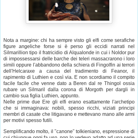
Nota a margine: chi ha sempre visto gli elfi come serafiche
figure angeliche forse si è perso gli eccidi narrati nel
Silmarillion tipo il fratricidio di Alqualonde in cui i Noldor pur
di impossessarsi delle barche dei teleri massacrarono i loro
simili oppure l'abbandono della schiera di Fingolfin ai terrori
dell'Helcaraxe a causa del tradimento di Feanor, il
rapimento di Luthien e così via. E non scordiamo il compito
facile facile che venne dato a Beren dal re Thingol ossia
rubare un Silmaril dalla corona di Morgoth per dargli in
cambio sua figlia Luthien, appunto.
Nelle prime due Ere gli elfi erano esattamente l'archetipo
che si immaginava: nobili, spesso ricchi, viziati principi
membri di casate che litigavano e mettevano mano alle armi
per motivi spesso futili.
Semplificando molto, il "canone" tolkieniano, espressione di
cui chiunque oggi fa uso, non lo vedevo adatto ad una serie