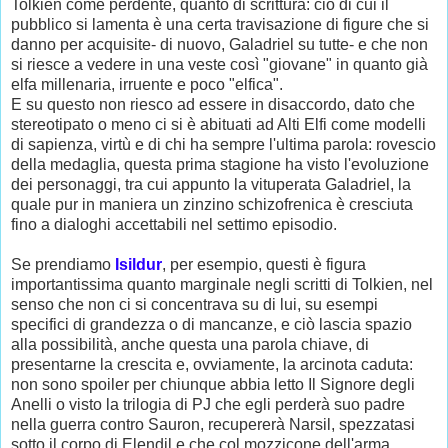
Tolkien come perdente, quanto di scrittura: ciò di cui il
pubblico si lamenta è una certa travisazione di figure che si
danno per acquisite- di nuovo, Galadriel su tutte- e che non
si riesce a vedere in una veste così "giovane" in quanto già
elfa millenaria, irruente e poco "elfica".
E su questo non riesco ad essere in disaccordo, dato che
stereotipato o meno ci si è abituati ad Alti Elfi come modelli
di sapienza, virtù e di chi ha sempre l'ultima parola: rovescio
della medaglia, questa prima stagione ha visto l'evoluzione
dei personaggi, tra cui appunto la vituperata Galadriel, la
quale pur in maniera un zinzino schizofrenica è cresciuta
fino a dialoghi accettabili nel settimo episodio.
Se prendiamo
Isildur
, per esempio, questi è figura
importantissima quanto marginale negli scritti di Tolkien, nel
senso che non ci si concentrava su di lui, su esempi
specifici di grandezza o di mancanze, e ciò lascia spazio
alla possibilità, anche questa una parola chiave, di
presentarne la crescita e, ovviamente, la arcinota caduta:
non sono spoiler per chiunque abbia letto Il Signore degli
Anelli o visto la trilogia di PJ che egli perderà suo padre
nella guerra contro Sauron, recupererà Narsil, spezzatasi
sotto il corpo di Elendil e che col mozzicone dell'arma