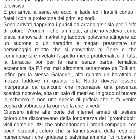
televisiva.
E poi arriva la serie, ed ecco le faide ed i fratelli contro i
fratelli con la proiezione dei primi episodi.
Sono arrivati dapprima i puristi ad arrabbiarsi: sia per "l'elfo
di colore", Arondir - che, ammetto, anche io vedevo come
bieca manovra di marketing laddove potevano attingere ad
un sudrone o un haradrim e magari presentare un
personaggio reietto che si convertiva al Bene e che
comunque si è rivelato l'aspetto meno problematico di tutta
la baracca- poi per le nane senza barba, tematica
accennata da PJ ma mai affrontata seriamente da Tolkien,
infine per la stessa Galadriel, alta quanto un barattolo e
mezzo laddove in quanto elfa Noldo doveva essere
interpretata da qualcuno che incarnasse una presenza
scenica notevole, alta un paio di metri ed in grado di bucare
lo schermo e non una specie di puffola che ti fa venire
voglia di abbracciarla ogni volta che la vedi.
Giunsero infine alle porte dell'internet armati di tastiere
coloro che discorrevano della fondatezza dei "protohobbit"
visti come dei tizi che abbandonano i propri compagni con
pochi scrupoli, coloro che si lamentavano della resa dei
numenoreani che gridavano salvinianamente "ci rubano il