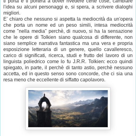
ti porta e ti porterà a dover rivedere certe cose, cambiare
l'idea su alcuni personaggi e, si spera, a scrivere dialoghi
migliori.
E' chiaro che nessuno si aspetta la mediocrità da un'opera
che porta un nome ed un peso simili, intesa mediocrità
come "nella media" perchè, di nuovo, si ha la sensazione
che le opere di Tolkien siano qualcosa di differente, non
siano semplice narrativa fantastica ma una vera e propria
esposizione letteraria di un genere, quello cavalleresco,
carico di significati, ricerca, studi e frutto del lavoro di un
linguista poliedrico come lo fu J.R.R. Tolkien: ecco quindi
spiegato, in parte, il perchè di tanto astio, perchè nessuno
accetta, ed in questo senso sono concorde, che ci sia una
resa meno che eccellente di siffatto capolavoro.