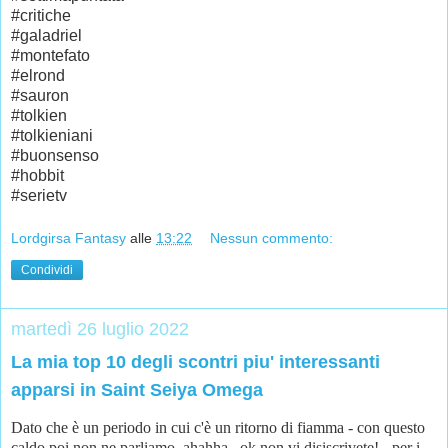
#critiche
#galadriel
#montefato
#elrond
#sauron
#tolkien
#tolkieniani
#buonsenso
#hobbit
#serietv
Lordgirsa Fantasy
alle
13:22
Nessun commento:
Condividi
martedì 26 luglio 2022
La mia top 10 degli scontri piu' interessanti
apparsi in Saint Seiya Omega
Dato che è un periodo in cui c'è un ritorno di fiamma - con questo
caldo poi non ne parliamo, ahahha...ok non vi disiscrivete! - per i