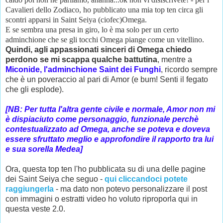
Cavalieri dello Zodiaco, ho pubblicato una mia top ten circa gli
scontri apparsi in Saint Seiya (ciofec)Omega.
E se sembra una presa in giro, lo è ma solo per un certo
adminchione che se gli tocchi Omega piange come un vitellino.
Quindi, agli appassionati sinceri di Omega chiedo
perdono se mi scappa qualche battutina
, mentre a
Miconide, l'adminchione Saint dei Funghi
, ricordo sempre
che è un poveraccio al pari di Amor (e bum! Senti il fegato
che gli esplode).
[NB: Per tutta l'altra gente civile e normale, Amor non mi
è dispiaciuto come personaggio, funzionale perchè
contestualizzato ad Omega, anche se poteva e doveva
essere sfruttato meglio e approfondire il rapporto tra lui
e sua sorella Medea]
Ora, questa top ten l'ho pubblicata su di una delle pagine
dei Saint Seiya che seguo -
qui cliccandoci potete
raggiungerla
- ma dato non potevo personalizzare il post
con immagini o estratti video ho voluto riproporla qui in
questa veste 2.0.