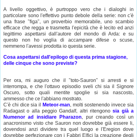
A livello oggettivo, è purtroppo vero che i dialoghi in
particolare sono l'effettivo punto debole della serie: non c'è
una frase "figa", un proverbio memorabile, uno scambio
efficace che regga e trasmetta l'epicità che è lecito ed anzi
legittimo aspettarsi dall'autore del mondo di Arda: e su
questo non ho voglia di accampare difese o scuse,
nemmeno l'avessi prodotta io questa serie.
Cosa aspettarsi dall'epilogo di questa prima stagione,
delle cinque che sono previste?
Per ora, mi auguro che il "toto-Sauron" si arresti e si
interrompa, e che l'ottavo episodio sveli chi sia il Signore
Oscuro, sotto quali mentite spoglie si sia nascosto,
ammesso che ce l'abbiano mostrato.
C'è chi dice sia il
Meteor-man
, molti sostenendo invece sia
Radagast o alla peggio Gandalf, altri ritengono
sia già a
Numenor ad insidiare Pharazon
, pur creando così un
anacronismo visto che Sauron non dovrebbe già essere li,
dovendosi anzi dividere tra quel luogo e l'Eregion dove
dovrebbe perfezionare con i Fabbri Elfici la creazione degli