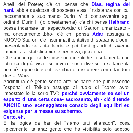
Anelli del Potere; c'è chi pensa che
Disa, regina dei
nani,
abbia qualcosa di sospetto vista l'insistenza con cui
raccomanda a suo marito Durin IV di contravvenire agli
ordini di Durin III (io, onestamente), c'è chi pensa
Halbrand
possa incarnare un aspect/avatar di Sauron umanizzato -
ma onestamente...bho- c'è chi pensa
Adar
assurga a
NUOVO Sauron, c'è insomma il tentativo di spararne d'ogni,
presentando settanta teorie e poi farsi grandi di averne
imbroccata, statisticamente per forza, qualcuna.
Che anche qui: se le cose sono identiche ci si lamenta che
tutto sa di già visto, se invece sono diverse ci si lamenta
perchè troppo differenti: sembra di discorrere con il fandom
di Star Wars.
Addirittura c'è gente senza arte nè parte che pur essendo
"esperta" di Tolkien assurge al ruolo di "come avrei
impostato io la serie TV":
perchè ovviamente se sei un
esperto di una certa cosa- sacrosanto, eh - ciò ti rende
ANCHE uno sceneggiatore conscio degli equilibri ed
esigenze per la messa su schermo.
Certo, eh.
E' la logica da bar del "siamo tutti allenatori", cosa
tipicamente italiana: gente che ha visibilità solo adesso