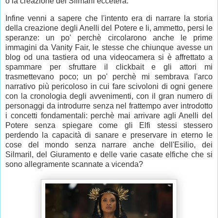
o la creazione dei Silmaril eccetera.
Infine venni a sapere che l'intento era di narrare la storia
della creazione degli Anelli del Potere e li, ammetto, persi le
speranze: un po' perchè circolarono anche le prime
immagini da Vanity Fair, le stesse che chiunque avesse un
blog od una tastiera od una videocamera si è affrettato a
spammare per sfruttare il clickbait e gli attori mi
trasmettevano poco; un po' perchè mi sembrava l'arco
narrativo più pericoloso in cui fare scivoloni di ogni genere
con la cronologia degli avvenimenti, con il gran numero di
personaggi da introdurre senza nel frattempo aver introdotto
i concetti fondamentali: perchè mai arrivare agli Anelli del
Potere senza spiegare come gli Elfi stessi stessero
perdendo la capacità di sanare e preservare in eterno le
cose del mondo senza narrare anche dell'Esilio, dei
Silmaril, del Giuramento e delle varie casate elfiche che si
sono allegramente scannate a vicenda?