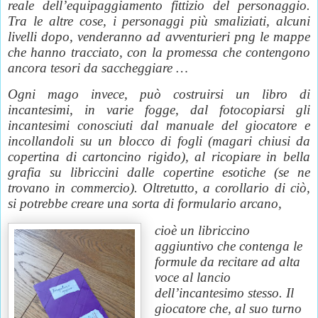
reale dell’equipaggiamento fittizio del personaggio.
Tra le altre cose, i personaggi più smaliziati, alcuni
livelli dopo, venderanno ad avventurieri png le mappe
che hanno tracciato, con la promessa che contengono
ancora tesori da saccheggiare …
Ogni mago invece, può costruirsi un libro di
incantesimi, in varie fogge, dal fotocopiarsi gli
incantesimi conosciuti dal manuale del giocatore e
incollandoli su un blocco di fogli (magari chiusi da
copertina di cartoncino rigido), al ricopiare in bella
grafia su libriccini dalle copertine esotiche (se ne
trovano in commercio). Oltretutto, a corollario di ciò,
si potrebbe creare una sorta di formulario arcano,
cioè un libriccino
aggiuntivo che contenga le
formule da recitare ad alta
voce al lancio
dell’incantesimo stesso. Il
giocatore che, al suo turno