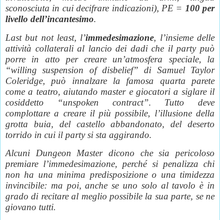
sconosciuta in cui decifrare indicazioni), PE =
100 per
livello dell’incantesimo
.
Last but not least, l’
immedesimazione
, l’insieme delle
attività collaterali al lancio dei dadi che il party può
porre in atto per creare un’atmosfera speciale, la
“willing suspension of disbelief” di Samuel Taylor
Coleridge, può innalzare la famosa quarta parete
come a teatro, aiutando master e giocatori a siglare il
cosiddetto “unspoken contract”. Tutto deve
complottare a creare il più possibile, l’illusione della
grotta buia, del castello abbandonato, del deserto
torrido in cui il party si sta aggirando.
Alcuni Dungeon Master dicono che sia pericoloso
premiare l’immedesimazione, perché si penalizza chi
non ha una minima predisposizione o una timidezza
invincibile: ma poi, anche se uno solo al tavolo è in
grado di recitare al meglio possibile la sua parte, se ne
giovano tutti.