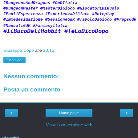
#DungeonsAndDragons #DnDItalia 
#DungeonMaster #MasterDiGioco #GiocatoriDiRuolo 
#PuntiEsperienza #EsperienzaDiGioco #Roleplay 
#Immedesimazione #SessioneGdR #TavoloDaGioco #PropsGdR
#ManualiGdR #FantasyItalia 
#IlBucoDellHobbit #TeLoDicoDopo
Giuseppe Dopo
alle
23:15
Condividi
Nessun commento:
Posta un commento
‹
›
Home page
Visualizza versione web