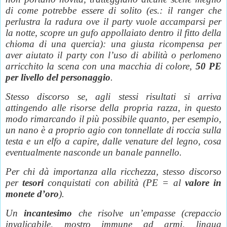
di come potrebbe essere di solito (es.: il ranger che
perlustra la radura ove il party vuole accamparsi per
la notte, scopre un gufo appollaiato dentro il fitto della
chioma di una quercia): una giusta ricompensa per
aver aiutato il party con l’uso di abilità o perlomeno
arricchito la scena con una macchia di colore,
50 PE
per livello del personaggio
.
Stesso discorso se, agli stessi risultati si arriva
attingendo alle risorse della propria razza, in questo
modo rimarcando il più possibile quanto, per esempio,
un nano è a proprio agio con tonnellate di roccia sulla
testa e un elfo a capire, dalle venature del legno, cosa
eventualmente nasconde un banale pannello.
Per chi dà importanza alla ricchezza, stesso discorso
per
tesori
conquistati con abilità (PE = al
valore in
monete d’oro
).
Un
incantesimo
che risolve un’empasse (crepaccio
invalicabile, mostro immune ad armi, lingua