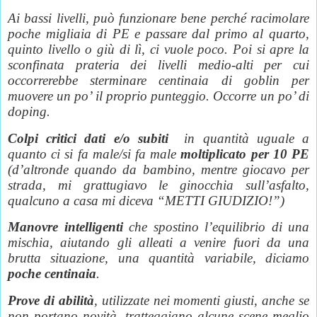
Ai bassi livelli, può funzionare bene perché racimolare
poche migliaia di PE e passare dal primo al quarto,
quinto livello o giù di lì, ci vuole poco. Poi si apre la
sconfinata prateria dei livelli medio-alti per cui
occorrerebbe sterminare centinaia di goblin per
muovere un po’ il proprio punteggio. Occorre un po’ di
doping.
Colpi critici dati e/o subiti
in quantità uguale a
quanto ci si fa male/si fa male
moltiplicato per 10 PE
(d’altronde quando da bambino, mentre giocavo per
strada, mi grattugiavo le ginocchia sull’asfalto,
qualcuno a casa mi diceva “METTI GIUDIZIO!”)
Manovre intelligenti
che spostino l’equilibrio di una
mischia, aiutando gli alleati a venire fuori da una
brutta situazione, una quantità variabile, diciamo
poche centinaia
.
Prove di abilità
, utilizzate nei momenti giusti, anche se
non portano novità, tratteggiano alcune scene meglio