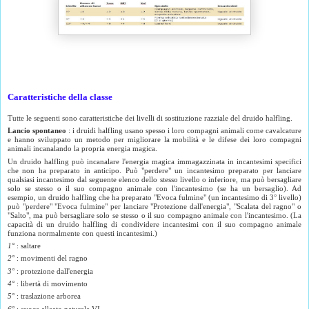
Caratteristiche della classe
Tutte le seguenti sono caratteristiche dei livelli di sostituzione razziale del druido halfling.
Lancio spontaneo
: i druidi halfling usano spesso i loro compagni animali come cavalcature
e hanno sviluppato un metodo per migliorare la mobilità e le difese dei loro compagni
animali incanalando la propria energia magica.
Un druido halfling può incanalare l'energia magica immagazzinata in incantesimi specifici
che non ha preparato in anticipo. Può "perdere" un incantesimo preparato per lanciare
qualsiasi incantesimo dal seguente elenco dello stesso livello o inferiore, ma può bersagliare
solo se stesso o il suo compagno animale con l'incantesimo (se ha un bersaglio). Ad
esempio, un druido halfling che ha preparato "Evoca fulmine" (un incantesimo di 3° livello)
può "perdere" "Evoca fulmine" per lanciare "Protezione dall'energia", "Scalata del ragno" o
"Salto", ma può bersagliare solo se stesso o il suo compagno animale con l'incantesimo. (La
capacità di un druido halfling di condividere incantesimi con il suo compagno animale
funziona normalmente con questi incantesimi.)
1°
: saltare
2°
: movimenti del ragno
3°
: protezione dall'energia
4°
: libertà di movimento
5°
: traslazione arborea