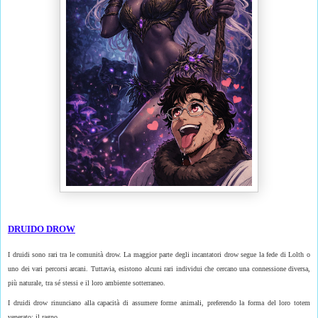
DRUIDO DROW
I druidi sono rari tra le comunità drow. La maggior parte degli incantatori drow segue la fede di Lolth o
uno dei vari percorsi arcani. Tuttavia, esistono alcuni rari individui che cercano una connessione diversa,
più naturale, tra sé stessi e il loro ambiente sotterraneo.
I druidi drow rinunciano alla capacità di assumere forme animali, preferendo la forma del loro totem
venerato: il ragno.