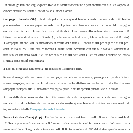
Un druido goliath che sceglie questo livello di sostituzione rinuncia permanentemente alla sua capacità di
evocare creature che hanno il sottotipo aria, fuoco o acqua.
Compagno Terrestre (Str)
: Un druido goliath che sceglie il livello di sostituzione razziale di 6° livello
può infondere il suo compagno animale con il potere della terra elementale. La Forza del compagno
animale aumenta di 2 e la sua Destrezza è ridotta di 2. Il suo bonus all'armatura naturale aumenta di 3.
Ottiene una velocità di scavo di 3 metri (o, se ha una velocità di scavo, tale velocità aumenta di 3 metri).
Il compagno ottiene l'abilità straordinaria maestria della terra (+1 bonus ai tiri per colpire e ai tiri per i
danni se sia lui che il suo nemico toccano il suolo; se un avversario è in aria o in acqua, il compagno di
terra subisce una penalità di -4 ai tiri per colpire e ai tiri per i danni). Ottiene anche riduzione del danno
5/magia come abilità straordinaria.
Il tipo del compagno non cambia, ma acquisisce il sottotipo terra.
Se una druida goliath sostituisce il suo compagno animale con uno nuovo, può applicare questo effetto al
nuovo compagno, ma solo se la riduzione del suo livello effettivo da druido non renderebbe il nuovo
compagno indisponibile. Il precedente compagno perde le abilità speciali quando lascia la druida.
Ai fini della determinazione dei Dadi Vita bonus, delle abilità speciali e così via del suo compagno
animale, il livello effettivo del druido goliath che sceglie questo livello di sostituzione viene ridotto di
tre, secondo la tabella
Compagni Animali Alternativi
.
Forma Selvatica (Terra) (Sop)
: Un druido goliath che acquisisce il livello di sostituzione razziale di
12° livello può usare la sua capacità di forma selvatica per trasformarsi in un elementale della terra con la
stessa restrizione di taglia delle forme animali. Il limite massimo di DV del druido quando assume la