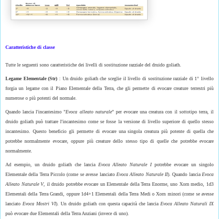
Caratteristiche di classe
Tutte le seguenti sono caratteristiche dei livelli di sostituzione razziale del druido goliath.
Legame Elementale (Str)
: Un druido goliath che sceglie il livello di sostituzione razziale di 1° livello
forgia un legame con il Piano Elementale della Terra, che gli permette di evocare creature terrestri più
numerose o più potenti del normale.
Quando lancia l'incantesimo "
Evoca alleato naturale
" per evocare una creatura con il sottotipo terra, il
druido goliath può trattare l'incantesimo come se fosse la versione di livello superiore di quello stesso
incantesimo. Questo beneficio gli permette di evocare una singola creatura più potente di quella che
potrebbe normalmente evocare, oppure più creature dello stesso tipo di quelle che potrebbe evocare
normalmente.
Ad esempio, un druido goliath che lancia
Evoca Alleato Naturale
I
potrebbe evocare un singolo
Elementale della Terra Piccolo (come se avesse lanciato
Evoca Alleato Naturale
II
). Quando lancia
Evoca
Alleato Naturale
V
, il druido potrebbe evocare un Elementale della Terra Enorme, uno Xorn medio, 1d3
Elementali della Terra Grandi, oppure 1d4+1 Elementali della Terra Medi o Xorn minori (come se avesse
lanciato
Evoca Mostri VI
). Un druido goliath con questa capacità che lancia
Evoca Alleato Naturali IX
può evocare due Elementali della Terra Anziani (invece di uno).