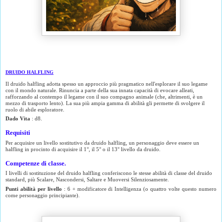
DRUIDO HALFLING
Il druido halfling adotta spesso un approccio più pragmatico nell'esplorare il suo legame
con il mondo naturale. Rinuncia a parte della sua innata capacità di evocare alleati,
rafforzando al contempo il legame con il suo compagno animale (che, altrimenti, è un
mezzo di trasporto lento). La sua più ampia gamma di abilità gli permette di svolgere il
ruolo di abile esploratore.
Dado Vita
: d8.
Requisiti
Per acquisire un livello sostitutivo da druido halfling, un personaggio deve essere un
halfling in procinto di acquisire il 1°, il 5° o il 13° livello da druido.
Competenze di classe.
I livelli di sostituzione del druido halfling conferiscono le stesse abilità di classe del druido
standard, più Scalare, Nascondersi, Saltare e Muoversi Silenziosamente.
Punti abilità per livello
: 6 + modificatore di Intelligenza (o quattro volte questo numero
come personaggio principiante).