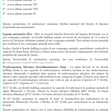
6°
: evoca alleato naturale VI
7°
: evoca alleato naturale VII
8°
: evoca alleato naturale VIII
9°
: evoca alleato naturale IX
Questa caratteristica di sostituzione rimpiazza l'abilità standard del druido di lanciare
incantesimi spontaneamente.
Legame potenziato (Ex)
: Oltre ai normali benefici derivanti dal legame del druido con il
suo compagno animale, un druido halfling ottiene un bonus di circostanza di +4 a tutte le
prove di Cavalcare effettuate insieme al suo compagno animale. Non subisce alcuna penalità
per cavalcare il suo compagno animale senza sella.
Inoltre, finché il druido halfling cavalca il suo compagno animale, quest'ultimo condivide le
capacità di classe Passo del bosco e Passo senza tracce del druido (supponendo che il druido
possieda tali capacità di classe).
Questa funzionalità di sostituzione potenzia, ma non sostituisce, la
funzionalità
di
collegamento standard della classe druido.
Trasformazione Selvatica Sottodimensionata (Sop)
: La taglia Piccola di un druido
halfling limita la sua capacità di trasformazione selvatica (inclusa la sua trasformazione
selvatica elementale e qualsiasi altra opzione di trasformazione selvatica che ottiene da
talenti o altre capacità speciali), riducendola di una categoria di taglia. Tuttavia, può usare la
sua capacità di trasformazione selvatica una volta in più al giorno (2/giorno al 5° livello,
3/giorno al 6°, 4/giorno al 7° e così via).
Al 5° livello, un druido halfling acquisisce la capacità di trasformarsi in qualsiasi animale di
taglia Minuscola o Piccola. Ottiene la forma selvatica (Media) all'8° livello, la forma
selvatica (Minima) all'11° livello e la forma selvatica (Grande) al 15° livello.
Al 16° livello, acquisisce la capacità di usare la metamorfosi per trasformarsi in un
elementale Minuscolo, Piccolo o Medio; al 20° livello può trasformarsi in un elementale
Grande.
Questa caratteristica di classe è per il resto identica all'abilità di trasformazione in animale