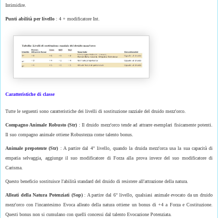
Intimidire.
Punti abilità per livello
: 4 + modificatore Int.
Caratteristiche di classe
Tutte le seguenti sono caratteristiche dei livelli di sostituzione razziale del druido mezz'orco.
Compagno Animale Robusto (Str)
: Il druido mezz'orco tende ad attrarre esemplari fisicamente potenti.
Il suo compagno animale ottiene Robustezza come talento bonus.
Animale prepotente (Str)
: A partire dal 4° livello, quando la druida mezz'orca usa la sua capacità di
empatia selvaggia, aggiunge il suo modificatore di Forza alla prova invece del suo modificatore di
Carisma.
Questo beneficio sostituisce l'abilità standard del druido di resistere all'attrazione della natura.
Alleati della Natura Potenziati (Sop)
: A partire dal 6° livello, qualsiasi animale evocato da un druido
mezz'orco con l'incantesimo Evoca alleato della natura ottiene un bonus di +4 a Forza e Costituzione.
Questi bonus non si cumulano con quelli concessi dal talento Evocazione Potenziata.