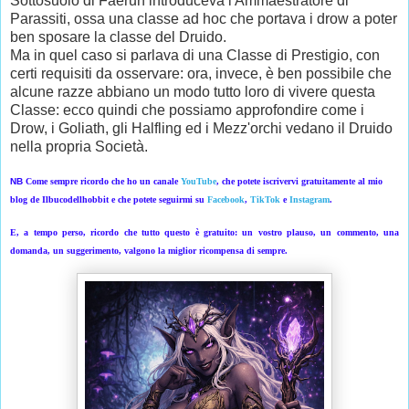
Sottosuolo di Faerun introduceva l'Ammaestratore di
Parassiti, ossa una classe ad hoc che portava i drow a poter
ben sposare la classe del Druido.
Ma in quel caso si parlava di una Classe di Prestigio, con
certi requisiti da osservare: ora, invece, è ben possibile che
alcune razze abbiano un modo tutto loro di vivere questa
Classe: ecco quindi che possiamo approfondire come i
Drow, i Goliath, gli Halfling ed i Mezz'orchi vedano il Druido
nella propria Società.
NB
Come sempre ricordo che ho un canale
YouTube
, che potete iscrivervi gratuitamente al mio
blog de Ilbucodellhobbit e che potete seguirmi su
Facebook
,
TikTok
e
Instagram
.
E, a tempo perso, ricordo che tutto questo è gratuito: un vostro plauso, un commento, una
domanda, un suggerimento, valgono la miglior ricompensa di sempre.