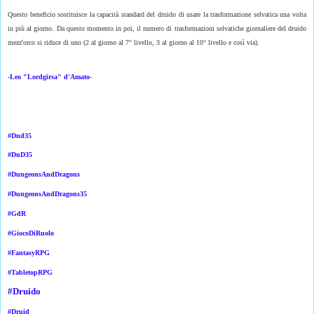
Questo beneficio sostituisce la capacità standard del druido di usare la trasformazione selvatica una volta
in più al giorno. Da questo momento in poi, il numero di trasformazioni selvatiche giornaliere del druido
mezz'orco si riduce di uno (2 al giorno al 7° livello, 3 al giorno al 10° livello e così via).
-Leo "Lordgirsa" d'Amato-
#Dnd35
#DnD35
#DungeonsAndDragons
#DungeonsAndDragons35
#GdR
#GiocoDiRuolo
#FantasyRPG
#TabletopRPG
#Druido
#Druid