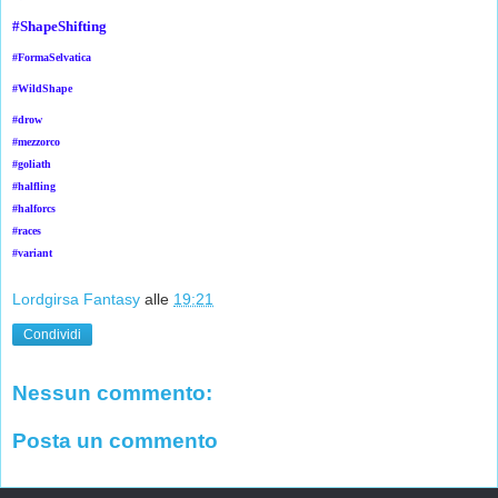
#ShapeShifting
#FormaSelvatica
#WildShape
#drow
#mezzorco
#goliath
#halfling
#halforcs
#races
#variant
Lordgirsa Fantasy
alle
19:21
Condividi
Nessun commento:
Posta un commento