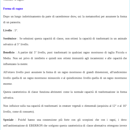
Forma di ragno
Dopo un lungo indottrinamento da parte di sacerdotesse drow, usi la metamorfosi per assumere la forma
di un parassita.
Livello
: 5°.
Sostituisce
: Se selezioni questa capacità di classe, non ottieni la capacità di trasformarti in un animale
selvatico al 5° livello.
Beneficio
: A partire dal 5° livello, puoi trasformarti in qualsiasi ragno mostruoso di taglia Piccola o
Media. Non sei privo di intelletto e quindi non ottieni immunità agli incantesimi e alle capacità che
influenzano la mente.
All'ottavo livello puoi assumere la forma di un ragno mostruoso di grandi dimensioni, all'undicesimo
livello quella di un ragno mostruoso minuscolo e al quindicesimo livello quella di un ragno mostruoso
enorme.
Questa caratteristica di classe funziona altrimenti come la normale capacità di trasformazione in forma
selvatica.
Non influisce sulla tua capacità di trasformarti in creature vegetali o elementali (acquisita al 12° e al 16°
livello, come di consueto).
Speciale
: Poiché hanno una connessione più forte con gli scorpioni che con i ragni, i drow
nell'ambientazione di EBERRON che scelgono questa caratteristica di classe alternativa ottengono invece