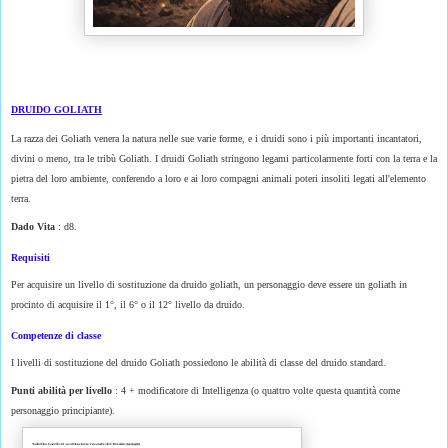
DRUIDO GOLIATH
La razza dei Goliath venera la natura nelle sue varie forme, e i druidi sono i più importanti incantatori,
divini o meno, tra le tribù Goliath. I druidi Goliath stringono legami particolarmente forti con la terra e la
pietra del loro ambiente, conferendo a loro e ai loro compagni animali poteri insoliti legati all'elemento
terra.
Dado Vita
: d8.
Requisiti
Per acquisire un livello di sostituzione da druido goliath, un personaggio deve essere un goliath in
procinto di acquisire il 1°, il 6° o il 12° livello da druido.
Competenze di classe
I livelli di sostituzione del druido Goliath possiedono le abilità di classe del druido standard.
Punti abilità per livello
: 4 + modificatore di Intelligenza (o quattro volte questa quantità come
personaggio principiante).