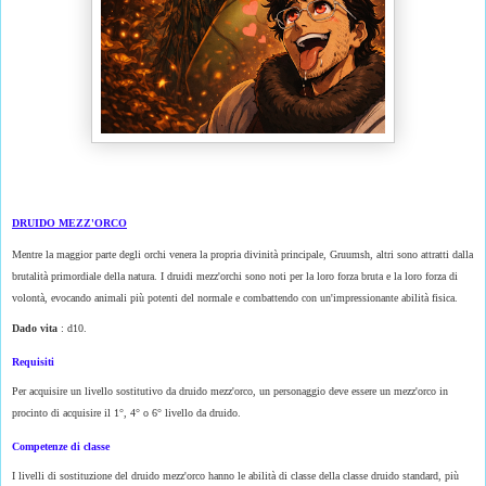
DRUIDO MEZZ'ORCO
Mentre la maggior parte degli orchi venera la propria divinità principale, Gruumsh, altri sono attratti dalla
brutalità primordiale della natura. I druidi mezz'orchi sono noti per la loro forza bruta e la loro forza di
volontà, evocando animali più potenti del normale e combattendo con un'impressionante abilità fisica.
Dado vita
: d10.
Requisiti
Per acquisire un livello sostitutivo da druido mezz'orco, un personaggio deve essere un mezz'orco in
procinto di acquisire il 1°, 4° o 6° livello da druido.
Competenze di classe
I livelli di sostituzione del druido mezz'orco hanno le abilità di classe della classe druido standard, più