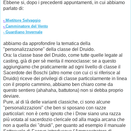
Ebbene si, dopo i precedenti appuntamenti, in cui abbiamo
parlato di:
-
Mietitore Selvaggio
-
Camminatore del Vento
- Guardiano Invernale
abbiamo da approfondire la tematica della
"personalizzazione" della classe del Druido.
Ora: la classe base del Druido, come tutte quelle legate al
casting, già di per sè merita il monoclasse: se a questo
aggiungiamo che praticamente ad ogni livello di classe il
Sacerdote dei Boschi (altro nome con cui ci si riferisce al
Druido) riceve dei privilegi di classe particolarmente in linea
con il proprio cammino, abbiamo ben chiaro come da
questo sentiero (ahahaha, battutona) non si debba proprio
deviare.
Pure, al di là delle varianti classiche, ci sono alcune
"personalizzazioni" che ben si sposano con razze
particolari: non è certo ignoto che i Drow siano una razza
più votata al sacerdozio clericale od alla magia arcana che
non a quella dei "druidi", per quanto ad esempio il manuale